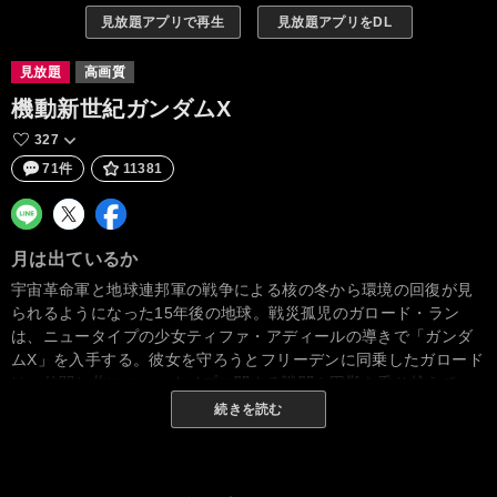
見放題アプリで再生
見放題アプリをDL
見放題
高画質
機動新世紀ガンダムX
327
71件
11381
月は出ているか
宇宙革命軍と地球連邦軍の戦争による核の冬から環境の回復が見
られるようになった15年後の地球。戦災孤児のガロード・ラン
は、ニュータイプの少女ティファ・アディールの導きで「ガンダ
ムX」を入手する。彼女を守ろうとフリーデンに同乗したガロード
は、仲間と共にニュータイプに関する戦闘や困難を乗り越えてい
く…。
続きを読む