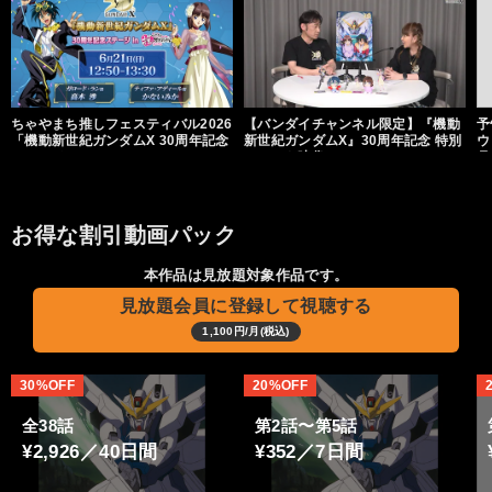
ちゃやまち推しフェスティバル2026
【バンダイチャンネル限定】『機動
予
「機動新世紀ガンダムX 30周年記念
新世紀ガンダムX』30周年記念 特別
ウ
ステージ」
コメント映像
月
お得な割引動画パック
本作品は見放題対象作品です。
見放題会員に登録して視聴する
1,100円/月(税込)
30%OFF
20%OFF
全38話
第2話〜第5話
¥2,926／40日間
¥352／7日間