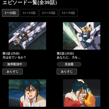
エピソード一覧(全39話）
1〜10話
11〜20話
21〜30話
31〜39話
第1話 (25分)
第2話 (25分)
月は出ているか？
あなたに、力を…
無料配信中
見放題
あらすじ
あらすじ