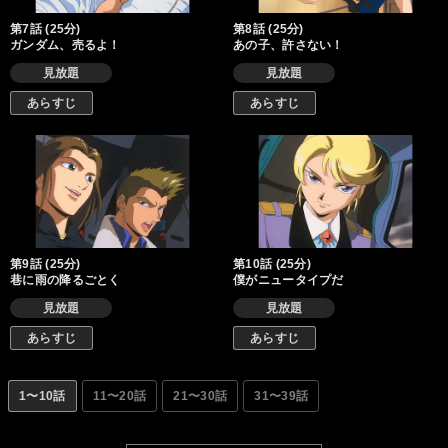
第7話 (25分)
第8話 (25分)
ガンダム、売るよ！
あの子、許さない！
見放題
見放題
あらすじ
あらすじ
第9話 (25分)
第10話 (25分)
巷に雨の降るごとく
僕がニュータイプだ
見放題
見放題
あらすじ
あらすじ
1〜10話
11〜20話
21〜30話
31〜39話