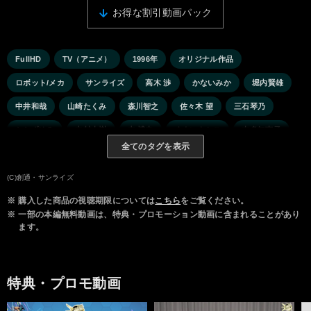
お得な割引動画パック
FullHD
TV（アニメ）
1996年
オリジナル作品
ロボット/メカ
サンライズ
高木 渉
かないみか
堀内賢雄
中井和哉
山崎たくみ
森川智之
佐々木 望
三石琴乃
かかずゆみ
中村大樹
中 博史
くまいもとこ
本多知恵子
全てのタグを表示
水谷優子
竹村 拓
長沢美樹
光岡湧太郎
(C)創通・サンライズ
※
購入した商品の視聴期限については
こちら
をご覧ください。
※
一部の本編無料動画は、特典・プロモーション動画に含まれることがあり
ます。
特典・プロモ動画