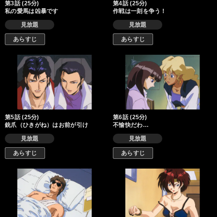
第3話 (25分)
第4話 (25分)
私の愛馬は凶暴です
作戦は一刻を争う！
見放題
見放題
あらすじ
あらすじ
第5話 (25分)
第6話 (25分)
銃爪（ひきがね）はお前が引け
不愉快だわ…
見放題
見放題
あらすじ
あらすじ