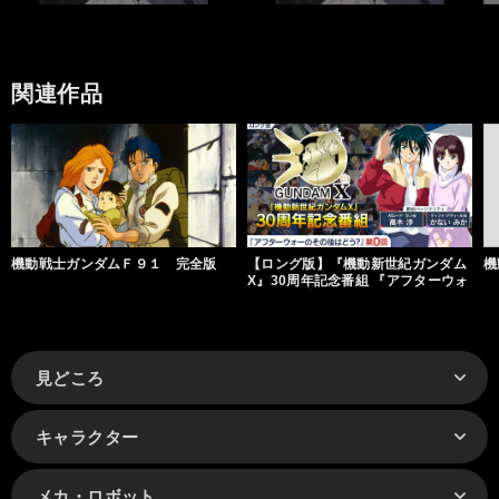
関連作品
機動戦士ガンダムＦ９１ 完全版
【ロング版】『機動新世紀ガンダム
機
X』30周年記念番組 『アフターウォ
ーのその後はどう？』
見どころ
キャラクター
メカ・ロボット