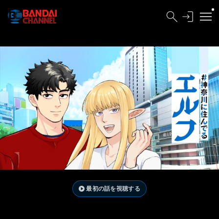
最初の話を視聴する