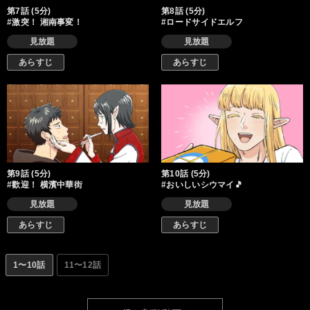
第7話 (5分)
第8話 (5分)
#激突！ 湘南事変！
#ロードサイドエルフ
見放題
見放題
あらすじ
あらすじ
第9話 (5分)
第10話 (5分)
#歡迎！ 横濱中華街
#おいしいシウマイ🎵
見放題
見放題
あらすじ
あらすじ
1〜10話
11〜12話