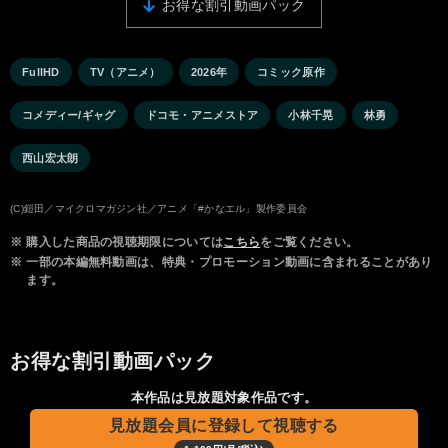
お得な割引動画パック
FullHD
TV（アニメ）
2026年
コミック原作
コメディー/ギャグ
ドコモ・アニメストア
小林千晃
林勇
西山宏太朗
(C)鎧田／マイクロマガジン社／アニメ「#かなエル」製作委員会
※
購入した商品の視聴期限については
こちら
をご覧ください。
※
一部の本編無料動画は、特典・プロモーション動画に含まれることがあり
ます。
お得な割引動画パック
本作品は見放題対象作品です。
見放題会員に登録して視聴する