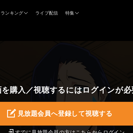
ランキング
ライブ配信
特集
06/12
06/03
05/21
画を購入／視聴するにはログインが必
05/14
04/28
見放題会員へ登録して視聴する
すでに見放題会員の方はこちらから
ログイン