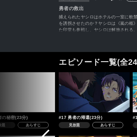
勇者の救出
捕えられたヤシロはホテルの一室に軟
を誘拐させたのか？ヤシロは《嵐の柩》
た印堂も参戦し、ヤシロは解放される
エピソード一覧(全2
者の秘密(23分)
#17 勇者の帰還(23分)
#
放題
あらすじ
見放題
あらすじ