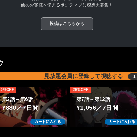
他のお客様へ伝えるポジティブな感想大募集！
投稿はこちらから
ク
見放題会員に登録して視聴する
1
20%OFF
20%OFF
第2話～第6話
第7話～第12話
¥880／7日間
¥1,056／7日間
カートに入れる
カートに入れる