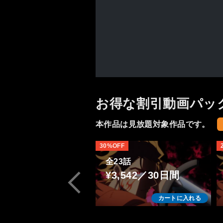
お得な割引動画パッ
本作品は見放題対象作品です。
30%OFF
全23話
¥3,542／30日間
カートに入れる