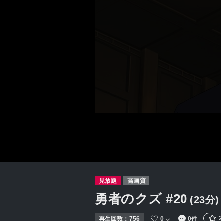
見放題
高画質
勇者のクズ
#20
(23分)
再生回数：
756
0
0件