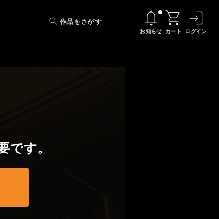
作品をさがす
お知らせ
カート
ログイン
【6/13(土)～期間限定】『ニンジャラ』無料配
信！
『最強の王様、二度目の人生は何をする？』第
24話 配信日変更のお知らせ
【障害】映像再生における不具合に関しまして
要です。
【日本語字幕】【セリフ検索】新規追加のお知
らせ
【障害】Android TVにおける不具合に関しまし
て