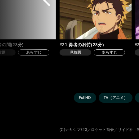
者の闇(23分)
#21 勇者の矜持(23分)
#
放題
あらすじ
見放題
あらすじ
FullHD
TV（アニメ）
(C)ナカシマ723／ロケット商会／リイド社