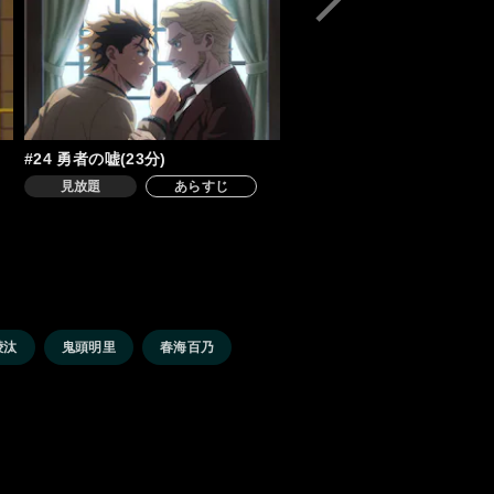
#24 勇者の嘘(23分)
見放題
あらすじ
崚汰
鬼頭明里
春海百乃