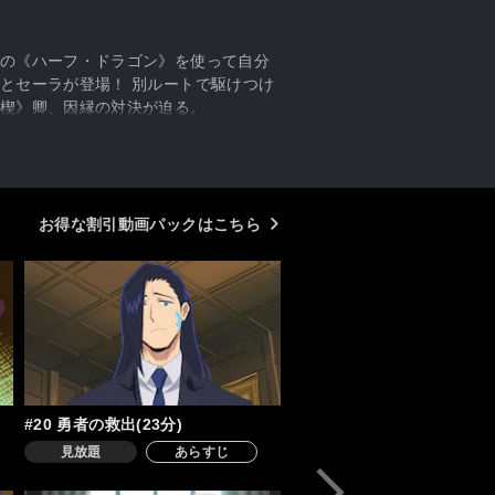
の《ハーフ・ドラゴン》を使って自分
とセーラが登場！ 別ルートで駆けつけ
楔》卿、因縁の対決が迫る。
お得な割引動画パックはこちら
#20 勇者の救出(23分)
見放題
あらすじ