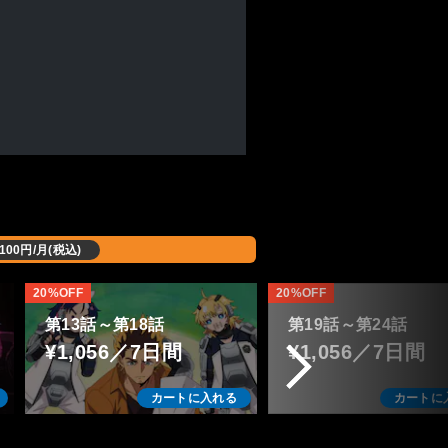
,100円/月(税込)
20%OFF
20%OFF
第13話～第18話
第19話～第24話
¥1,056／7日間
¥1,056／7日間
カートに入れる
カートに