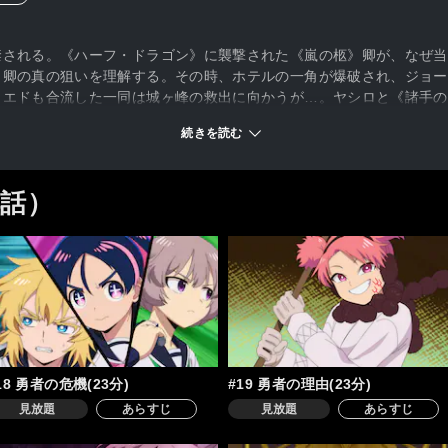
禁される。《ハーフ・ドラゴン》に襲撃された《嵐の柩》卿が、なぜ当
卿の真の狙いを理解する。その時、ホテルの一角が爆破され、ジョー
。エドも合流した一同は城ヶ峰の救出に向かうが…。ヤシロと《諸手の
続きを読む
4話）
18 勇者の危機(23分)
#19 勇者の理由(23分)
見放題
あらすじ
見放題
あらすじ