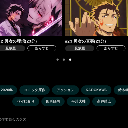
22 勇者の理想(23分)
#23 勇者の真実(23分)
見放題
あらすじ
見放題
あらすじ
2026年
コミック原作
アクション
KADOKAWA
鈴木
花守ゆみり
田所陽向
平川大輔
高戸靖広
・製作委員会のクズ