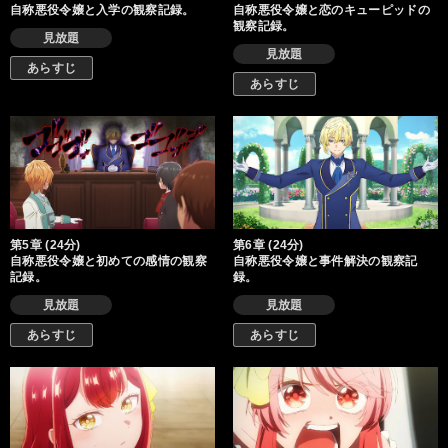
自称悪役令嬢と入学の観察記録。
自称悪役令嬢と恋のキューピッドの
観察記録。
見放題
見放題
あらすじ
あらすじ
第5章 (24分)
第6章 (24分)
自称悪役令嬢と初めての感情の観察
自称悪役令嬢と事件解決の観察記
記録。
録。
見放題
見放題
あらすじ
あらすじ