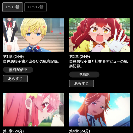
1〜10話
11〜12話
第1章 (24分)
第2章 (24分)
自称悪役令嬢と出会いの観察記録。
自称悪役令嬢と社交界デビューの観
察記録。
無料配信中
見放題
あらすじ
あらすじ
第3章 (24分)
第4章 (24分)