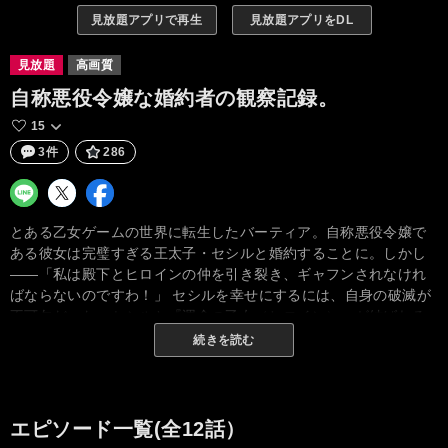
見放題アプリで再生
見放題アプリをDL
見放題
高画質
自称悪役令嬢な婚約者の観察記録。
15
3件
286
とある乙女ゲームの世界に転生したバーティア。自称悪役令嬢で
ある彼女は完璧すぎる王太子・セシルと婚約することに。しかし
――「私は殿下とヒロインの仲を引き裂き、ギャフンされなけれ
ばならないのですわ！」 セシルを幸せにするには、自身の破滅が
不可欠だった。セシルと『運命の乙女（ヒロイン）』が結ばれる
ルートで、悪の華となって散ると決めたバーティアは、あの手こ
続きを読む
の手を尽くして悪事をなそうとするが――!? 天真爛漫なバーティ
アの姿に、日々を退屈に過ごしていたセシルの心は次第に動かさ
れていく。これは彼女の暴走と奮闘を記した、セシルによる婚約
者の観察記録。
エピソード一覧(全12話）