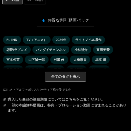
お得な割引動画パック
FullHD
TV（アニメ）
2026年
ライトノベル原作
恋愛/ラブコメ
バンダイチャンネル
小林裕介
富田美憂
宮本侑芽
山下誠一郎
村瀬 歩
大橋彩香
堀江 瞬
佐伯伊織
白井悠介
内田 彩
高橋英則
M・A・O
全てのタグを表示
田丸篤志
鬼頭明里
(C)しき・アルファポリス/バーティア様を愛でる会
※
購入した商品の視聴期限については
こちら
をご覧ください。
※
一部の本編無料動画は、特典・プロモーション動画に含まれることがあり
ます。