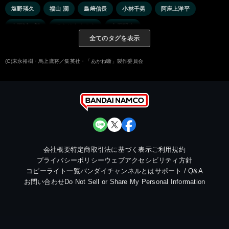
塩野瑛久
福山 潤
島﨑信長
小林千晃
阿座上洋平
山下誠一郎
てらそままさき
大塚明夫
全てのタグを表示
(C)末永裕樹・馬上鷹将／集英社・「あかね噺」製作委員会
会社概要
特定商取引法に基づく表示
ご利用規約
プライバシーポリシー
ウェブアクセシビリティ方針
コピーライト一覧
バンダイチャンネルとは
サポート / Q&A
お問い合わせ
Do Not Sell or Share My Personal Information