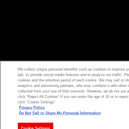
We collect unique personal identifier such as cookies to improve y
ads, to provide social media features and to analyze our traffic. P
cookies and the retention period of each cookie. We may sell or sh
analytics and advertising partners, who may combine it with other 
collected from your use of their services. However, we do not set 
click “Reject All Cookies” if you are under the age of 16 or to reje
click “Cookie Settings”.
Privacy Policy
Do Not Sell or Share My Personal Information
今すぐ登録
Cookie Settings