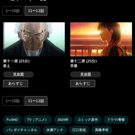
1〜10話
11〜12話
第十一席 (25分)
第十二席 (25分)
答え
卒業
見放題
見放題
あらすじ
あらすじ
1〜10話
11〜12話
FullHD
TV（アニメ）
2026年
コミック原作
ドラマ/青春
バンダイチャンネル
永瀬アンナ
江口拓也
高橋李依