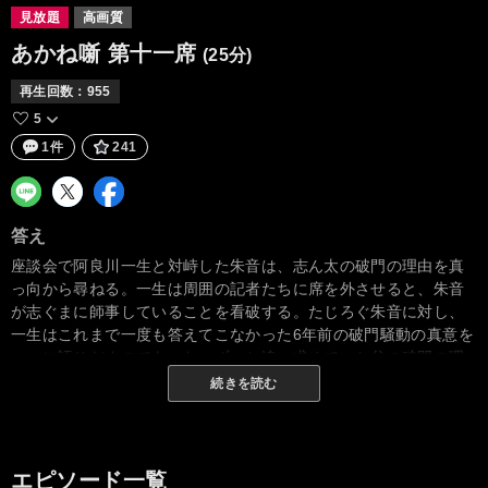
見放題
高画質
あかね噺
第十一席
(25分)
再生回数：
955
5
1件
241
答え
座談会で阿良川一生と対峙した朱音は、志ん太の破門の理由を真
っ向から尋ねる。一生は周囲の記者たちに席を外させると、朱音
が志ぐまに師事していることを看破する。たじろぐ朱音に対し、
一生はこれまで一度も答えてこなかった6年前の破門騒動の真意を
ついに語りだすのであった。ずっと追い求めていた父の破門の理
由を知った朱音の胸に去来するものとは…。
続きを読む
エピソード一覧