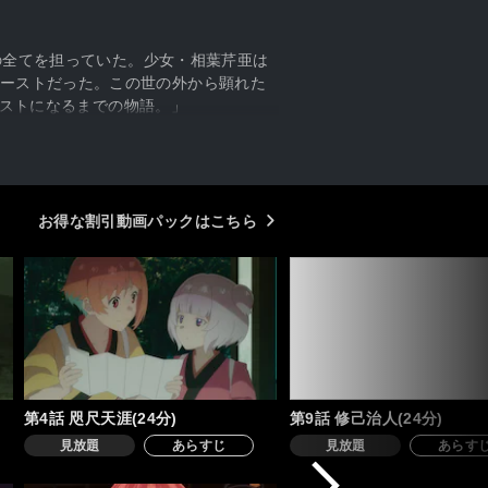
その全てを担っていた。少女・相葉芹亜は
ーストだった。この世の外から顕れた
ーストになるまでの物語。」
お得な割引動画パックはこちら
第4話 咫尺天涯(24分)
第9話 修己治人(24分)
見放題
あらすじ
見放題
あらす