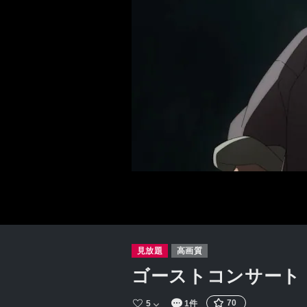
見放題
高画質
ゴーストコンサート : m
70
5
1件