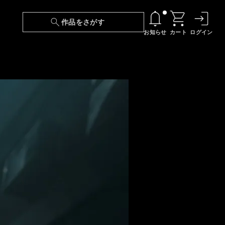
作品をさがす
お知らせ
カート
ログイン
【6/13(土)～期間限定】『ニンジャラ』無料配
信！
『最強の王様、二度目の人生は何をする？』第
24話 配信日変更のお知らせ
【障害】映像再生における不具合に関しまして
【日本語字幕】【セリフ検索】新規追加のお知
らせ
【障害】Android TVにおける不具合に関しまし
て