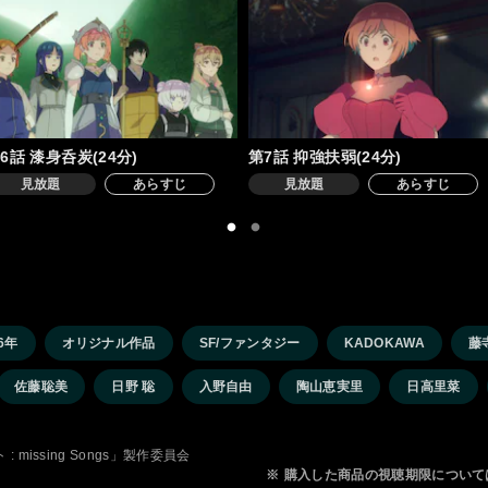
6話 漆身呑炭(24分)
第7話 抑強扶弱(24分)
見放題
あらすじ
見放題
あらすじ
6年
オリジナル作品
SF/ファンタジー
KADOKAWA
藤
佐藤聡美
日野 聡
入野自由
陶山恵実里
日高里菜
ト : missing Songs」製作委員会
※
購入した商品の視聴期限について