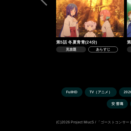
第5話 冬夏青青(24分)
第
見放題
あらすじ
FullHD
TV（アニメ）
202
安 雪璃
(C)2026 Project MiucS / 「ゴーストコンサー