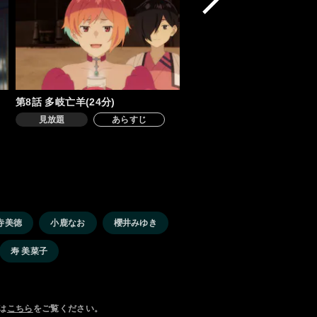
第8話 多岐亡羊(24分)
見放題
あらすじ
寺美徳
小鹿なお
櫻井みゆき
寿 美菜子
は
こちら
をご覧ください。