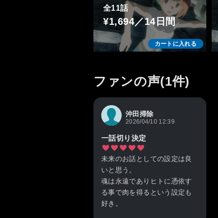
全11話
¥1,694／14日間
カートに入れる
ファンの声(1件)
沖田掃除
2026/04/10 12:39
一話切り決定
未来のお話としての設定は良
いと思う。
魂は永遠でありヒトに憑依す
る事で肉を得るという設定も
好き。
ストーリーが進めば、面白く