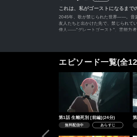
これは、私がゴーストになるまで
2045年、歌が禁じられた世界――。
友人たちと出かけた先で、禁じられて
偉人――"グレートゴースト"。霊能力者
エピソード一覧(全1
第1話 生離死別 [前編](24分)
第
無料配信中
あらすじ