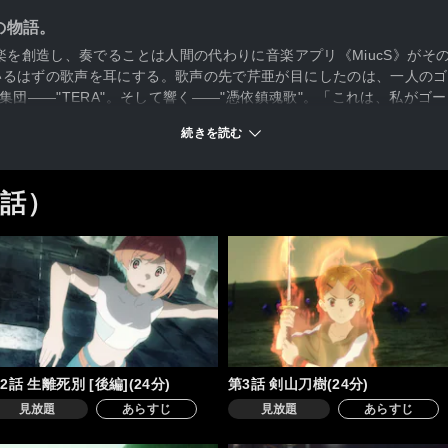
の物語。
音楽を創造し、奏でることは人間の代わりに音楽アプリ《MiucS》が
いるはずの歌声を耳にする。歌声の先で芹亜が目にしたのは、一人のゴ
集団――"TERA"。そして響く――"憑依鎮魂歌"。「これは、私がゴ
続きを読む
2話）
2話 生離死別 [後編](24分)
第3話 剣山刀樹(24分)
見放題
あらすじ
見放題
あらすじ