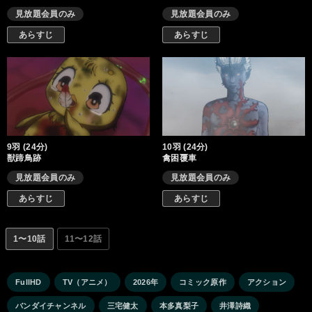
見放題会員のみ
見放題会員のみ
あらすじ
あらすじ
9羽 (24分)
10羽 (24分)
獣蹄鳥跡
禽困覆車
見放題会員のみ
見放題会員のみ
あらすじ
あらすじ
1〜10話
11〜12話
FullHD
TV（アニメ）
2026年
コミック原作
アクション
バンダイチャンネル
三宅健太
本多真梨子
井澤詩織