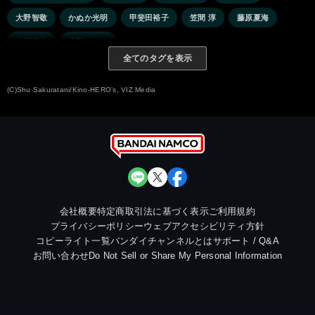
大野智敬
かぬか光明
甲斐田裕子
笠間 淳
藤原夏海
大塚明夫
遠野ひかる
全てのタグを表示
(C)Shu Sakuratani/Kino-HERO’s, VIZ Media
会社概要
特定商取引法に基づく表示
ご利用規約
プライバシーポリシー
ウェブアクセシビリティ方針
コピーライト一覧
バンダイチャンネルとは
サポート / Q&A
お問い合わせ
Do Not Sell or Share My Personal Information