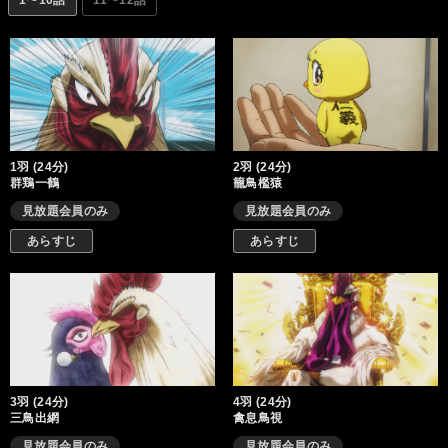
1〜10話
11〜12話
1羽 (24分)
2羽 (24分)
群鶏一鶴
籠鳥檻猿
見放題会員のみ
見放題会員のみ
あらすじ
あらすじ
3羽 (24分)
4羽 (24分)
三鳥出網
禽息鳥視
見放題会員のみ
見放題会員のみ