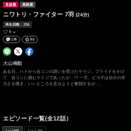
見放題
高画質
ニワトリ・ファイター
7羽
(24分)
再生回数：
256
5
1件
90
大山鳴動
ある日、ハトから合コンの誘いを受けたケイジ。プライドをかけ
て、合コンに挑むケイジであったが…!? 一方、ピヨ子は自分の非
力さを嘆き、いいところを見せようと奮闘するが…。
エピソード一覧(全12話）