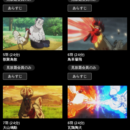
あらすじ
あらすじ
5羽 (24分)
6羽 (24分)
獣聚鳥散
鳥革翬飛
見放題会員のみ
見放題会員のみ
あらすじ
あらすじ
7羽 (24分)
8羽 (24分)
大山鳴動
瓦鶏陶犬