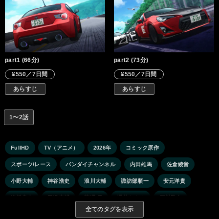
part1 (66分)
part2 (73分)
¥550／7日間
¥550／7日間
あらすじ
あらすじ
1〜2話
FullHD
TV（アニメ）
2026年
コミック原作
スポーツ/レース
バンダイチャンネル
内田雄馬
佐倉綾音
小野大輔
神谷浩史
浪川大輔
諏訪部順一
安元洋貴
逢坂良太
田邊幸輔
芹澤 優
櫻井トオル
石川界人
全てのタグを表示
中村悠一
宮園拓夢
坂田将吾
三宅健太
八代 拓