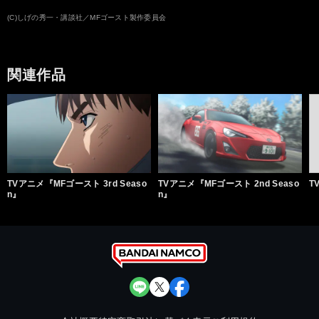
相沢菜々子
畠中 祐
子安武人
関 智一
細井 治
(C)しげの秀一・講談社／MFゴースト製作委員会
松本保典
岩田光央
矢尾一樹
高木 渉
阪口周平
神奈延年
光部 樹
飯田友子
林 鼓子
三木眞一郎
関連作品
TVアニメ『MFゴースト 3rd Seaso
TVアニメ『MFゴースト 2nd Seaso
T
n』
n』