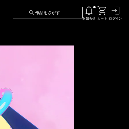
作品をさがす
お知らせ
カート
ログイン
【6/13(土)～期間限定】『ニンジャラ』無料配
信！
『最強の王様、二度目の人生は何をする？』第
24話 配信日変更のお知らせ
【障害】映像再生における不具合に関しまして
【日本語字幕】【セリフ検索】新規追加のお知
らせ
【障害】Android TVにおける不具合に関しまし
て