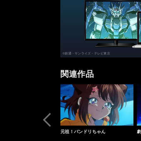
©創通・サンライズ・テレビ東京
関連作品
元祖！バンドリちゃん
劇