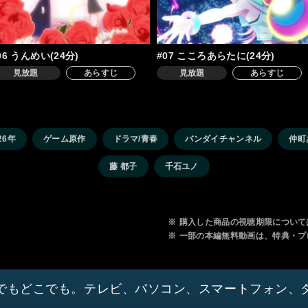
06 うんめい(24分)
#07 こころあらたに(24分)
見放題
あらすじ
見放題
あらすじ
26年
ゲーム原作
ドラマ/青春
バンダイチャンネル
仲町
藤 都子
千石ユノ
※
購入した商品の視聴期限について
※
一部の本編無料動画は、特典・プ
でもどこでも。テレビ、パソコン、スマートフォン、