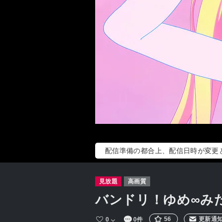
配信準備の都合上、配信日時が変更となり
見放題
高画質
バンドリ！ゆめ∞み
56
更新通
0
0件