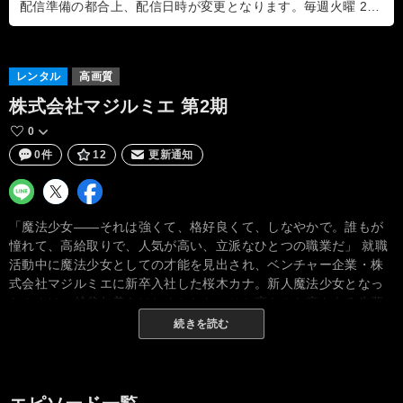
配信準備の都合上、配信日時が変更となります。毎週火曜 2:30 ⇒ 18:00
レンタル
高画質
株式会社マジルミエ 第2期
0
0件
12
更新通知
「魔法少女――それは強くて、格好良くて、しなやかで。誰もが
憧れて、高給取りで、人気が高い、立派なひとつの職業だ」 就職
活動中に魔法少女としての才能を見出され、ベンチャー企業・株
式会社マジルミエに新卒入社した桜木カナ。新人魔法少女となっ
たカナは、越谷仁美をはじめとした、ひと癖もふた癖もある先輩
社員たちと共に自然災害 “怪異”の退治に励むことに。業務を通じ
続きを読む
てマジルミエ社が掲げる企業理念や人の命、仕事への責任を実感
したカナは、社会人として、魔法少女として大きく成長を果た
す。カナが入社してから半年後……。マジルミエ社は、現場の状
況や“怪異”に応じて必要な魔法を魔法少女自身が発注する独自のシ