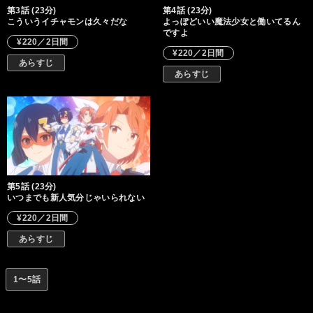
第3話 (23分)
第4話 (23分)
こういうイチャモンは久々だな
よっぽどいい魔法少女と働いてるん
ですよ
¥220／2日間
¥220／2日間
あらすじ
あらすじ
第5話 (23分)
いつまでも新人気分じゃいられない
¥220／2日間
あらすじ
1〜5話