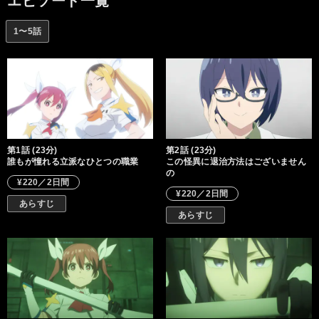
エピソード一覧
ステム『アリスシステム』を業界全体へ浸透させるため、新種
の“怪異”退治に乗り出す。だが、その裏には魔力の規制緩和や魔法
1〜5話
少女を通じて金儲けを目論む勢力の思惑が渦巻いていて……。
第1話 (23分)
第2話 (23分)
誰もが憧れる立派なひとつの職業
この怪異に退治方法はございません
の
¥220／2日間
¥220／2日間
あらすじ
あらすじ