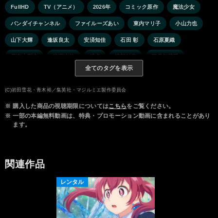
FullHD
TV（アニメ）
2026年
コミック原作
魔法少女
バンダイチャンネル
ファイルーズあい
東内マリ子
小山力也
山下大輝
逢坂良太
安済知佳
石田 彰
石原夏織
天海由梨奈
後藤光佑
武虎
渡部紗弓
石見舞菜香
全てのタグを表示
福西勝也
白井悠介
(C)岩田雪花・青木裕／集英社・マジルミエ製作委員会
※
購入した商品の視聴期限については
こちら
をご覧ください。
※
一部の本編無料動画は、特典・プロモーション動画に含まれることがあり
ます。
関連作品
レンタル