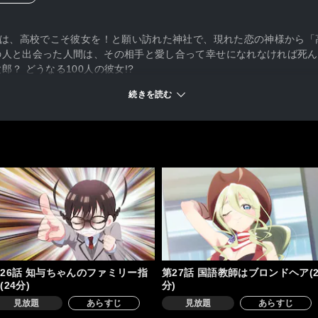
郎は、高校でこそ彼女を！と願い訪れた神社で、現れた恋の神様から「
の人と出会った人間は、その相手と愛し合って幸せになれなければ死ん
？ どうなる100人の彼女!?
続きを読む
26話 知与ちゃんのファミリー指
第27話 国語教師はブロンドヘア(2
(24分)
分)
見放題
あらすじ
見放題
あらすじ