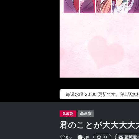
毎週水曜 23:00 更新です。第1話
見放題
高画質
君のことが大大大大大
93
更新通
0
0件