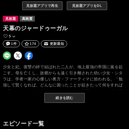
見放題アプリで再生
見放題アプリをDL
見放題
高画質
天幕のジャードゥーガル
5
1件
174
更新通知
少女と妃。復讐の絆で結ばれた二人が、地上最強の帝国に嵐を起
こす。母を亡くし、故郷からも遠く引き離された幼い少女・シタ
ラは、学者一家の心優しい奥方・ファーティマに拾われる。「勉
強して賢くなれば、どんなに困ったことが起きたって何をすれば
一番いいのかわかるんだ」ファーティマの息子・ムハンマドの言
葉に心を揺さぶられたシタラは、“知”の可能性と大切さを知り、教
続きを読む
養を深めていく。いつの日にか、ムハンマドに追いつくことを夢
見て……。その頃、皇帝チンギス・カンによる地上最強の「モン
ゴル帝国」が日に日に勢力を拡大していた。その歴史のうねり
は、ついにシタラの住む街をも巻き込んでいく。帝国の第四皇子
エピソード一覧
トルイによってすべてを奪われ捕虜となったシタラは、ただ一つ