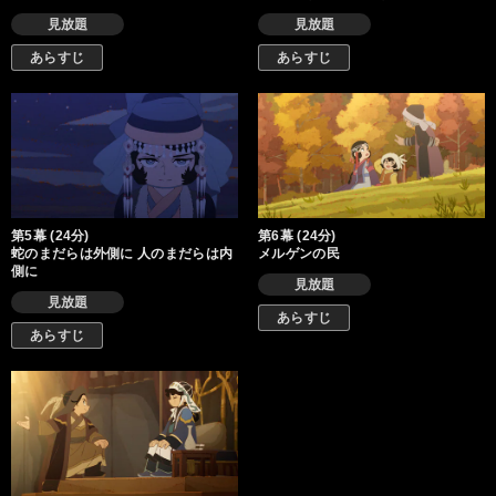
見放題
見放題
あらすじ
あらすじ
第5幕 (24分)
第6幕 (24分)
蛇のまだらは外側に 人のまだらは内
メルゲンの民
側に
見放題
見放題
あらすじ
あらすじ