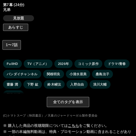
第7幕 (24分)
兄弟
見放題
あらすじ
1〜7話
FullHD
TV（アニメ）
2026年
コミック原作
ドラマ/青春
バンダイチャンネル
関根明良
小清水亜美
桑島法子
齋藤 潤
下野 紘
鈴木崚汰
入野自由
浪川大輔
野島健児
全てのタグを表示
(C)トマトスープ（秋田書店）／天幕のジャードゥーガル製作委員会
※
購入した商品の視聴期限については
こちら
をご覧ください。
※
一部の本編無料動画は、特典・プロモーション動画に含まれることがあり