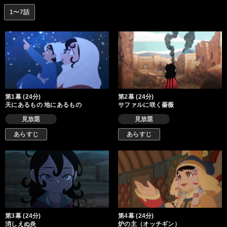
残った“知恵”を駆使して王族に取り入り、帝国を内側から崩壊させ
1〜7話
ようと決意する。心に復讐の炎を宿しつつ、表向きは帝国に仕え
る身となったシタラはある日、第三皇子オゴタイの第六妃ドレゲ
ネと運命的な出逢いを果たす。彼女もまた壮絶な過去を抱え、心
の内に帝国への深い恨みを秘めていた。シタラとドレゲネ。出逢
うはずのなかった二人が手を取り合うとき、運命が大きく動き始
める。
第1幕 (24分)
第2幕 (24分)
天にあるもの 地にあるもの
サファルに咲く薔薇
見放題
見放題
あらすじ
あらすじ
第3幕 (24分)
第4幕 (24分)
消しえぬ炎
炉の主（オッチギン）