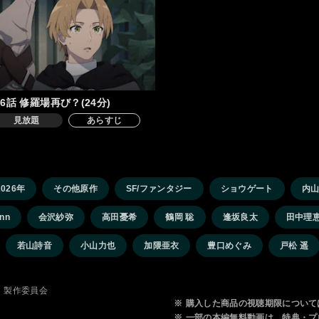
6話 修羅場再び？(24分)
見放題
あらすじ
2026年
その他原作
SF/ファンタジー
ショウゲート
内
nn
会沢紗弥
高田憂希
鶴岡 聡
逢坂良太
田中理
若山詩音
小山力也
加隈亜衣
豊口めぐみ
戸松 遥
I」製作委員会
※
購入した商品の視聴期限について
※
一部の本編無料動画は、特典・プ