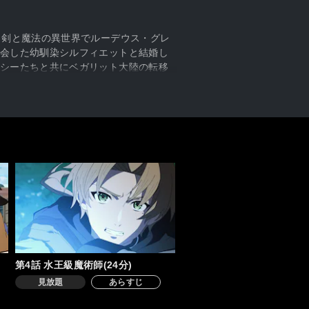
、剣と魔法の異世界でルーデウス・グレ
会した幼馴染シルフィエットと結婚し
シーたちと共にベガリット大陸の転移
ロの命と自身の左腕を失ってしまう。
ーを受け入れ、ルーデウスは二人と、
る。その中で、ルーデウスが様々な
オルステッドに一度ルーデウスを殺さ
共に剣の聖地へ向かったエリスは、七
在になるために――。
第4話 水王級魔術師(24分)
見放題
あらすじ