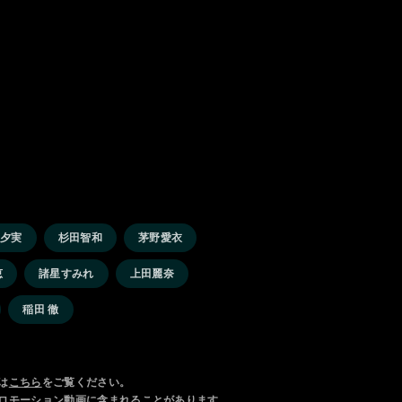
山夕実
杉田智和
茅野愛衣
恵
諸星すみれ
上田麗奈
稲田 徹
は
こちら
をご覧ください。
ロモーション動画に含まれることがあります。