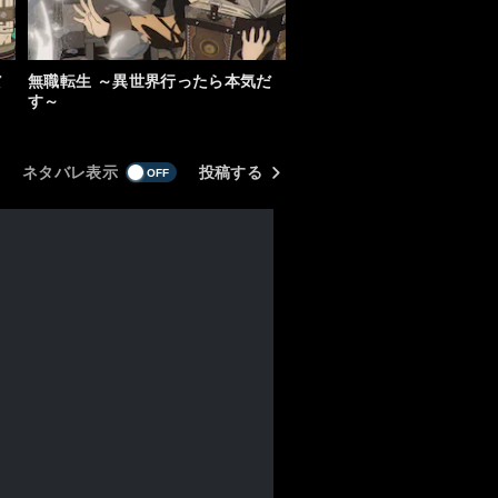
だ
無職転生 ～異世界行ったら本気だ
す～
ネタバレ表示
投稿する