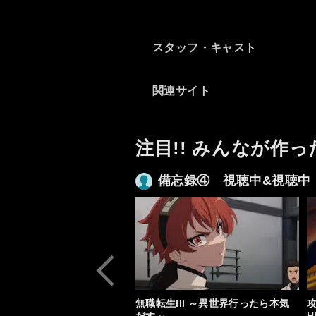
スタッフ・キャスト
関連サイト
注目!! みんなが作っ
備忘録④ 視聴中&視聴中
無職転生III ～異世界行ったら本気
攻