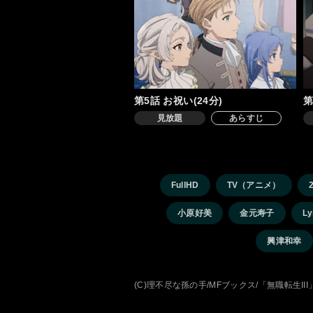
第5話 お祝い(24分)
第
見放題
あらすじ
FullHD
TV（アニメ）
小原好美
金元寿子
Ly
興津和幸
(C)理不尽な孫の手/MFブックス/「無職転生II