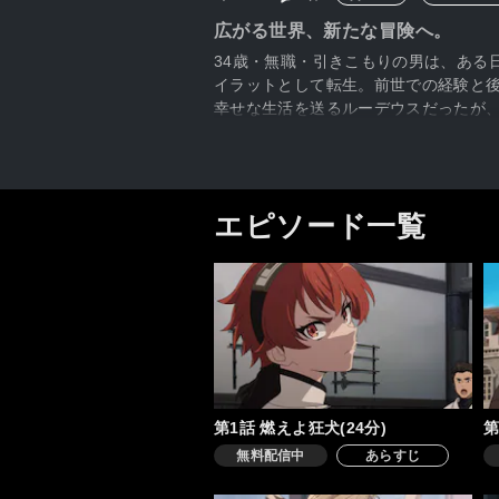
広がる世界、新たな冒険へ。
34歳・無職・引きこもりの男は、ある
イラットとして転生。前世での経験と
幸せな生活を送るルーデウスだったが
迷宮へと足を踏み入れる。マナタイト
大きなショックの中、ロキシーはルー
シルフィエットとの娘ルーシー、妹の
人々と出会い、彼の目に映る世界は広
エピソード一覧
れ、その後蘇生されるも、自らの無力
代列強のひとりである剣神ガル・ファ
第1話 燃えよ狂犬(24分)
第
無料配信中
あらすじ