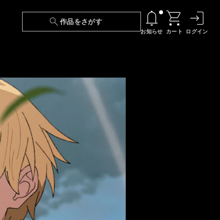
作品をさがす
お知らせ
カート
ログイン
【6/13(土)～期間限定】『ニンジャラ』無料配
信！
『最強の王様、二度目の人生は何をする？』第
24話 配信日変更のお知らせ
【障害】映像再生における不具合に関しまして
【日本語字幕】【セリフ検索】新規追加のお知
らせ
【障害】Android TVにおける不具合に関しまし
て