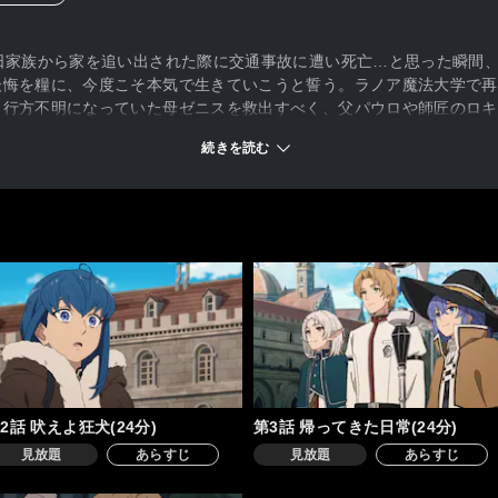
日家族から家を追い出された際に交通事故に遭い死亡…と思った瞬間
後悔を糧に、今度こそ本気で生きていこうと誓う。ラノア魔法大学で再
、行方不明になっていた母ゼニスを救出すべく、父パウロや師匠のロキ
ヒュドラとの死闘の末にゼニスを救出するがその代償は大きく、父パウ
続きを読む
デウスを支えようと彼の第二の妻となる。シルフィは寛大な心でロキシ
ノルンとアイシャたち家族との日常と、彼女たちを守ることを心に決め
がっていく。そして、新たな冒険へ――。一方、時は遡り―――。龍神
さを痛感したエリスは、ルーデウスの隣から去っていった。ギレーヌと
リオンの下、剣の腕を磨いていく。すべては、ルーデウスに相応しい存
2話 吠えよ狂犬(24分)
第3話 帰ってきた日常(24分)
見放題
あらすじ
見放題
あらすじ