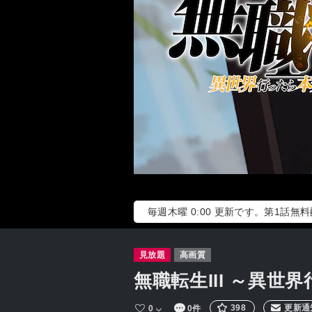
毎週木曜 0:00 更新です。第1話無
見放題
高画質
無職転生III ～異
398
更新通
0
0件