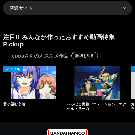
関連サイト
注目!! みんなが作ったおすすめ動画特集
Pickup
repoaさんのオススメ作品
詳細を見る
レンタル
君が望む永遠
へっぽこ実験アニメーション エク
お
セル・サーガ
ラ