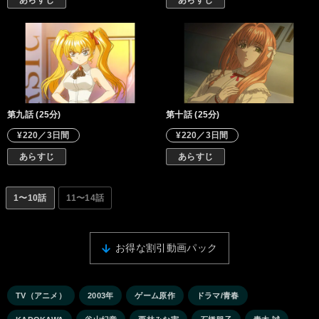
あらすじ
あらすじ
第九話 (25分)
第十話 (25分)
¥220／3日間
¥220／3日間
あらすじ
あらすじ
1〜10話
11〜14話
お得な割引動画パック
TV（アニメ）
2003年
ゲーム原作
ドラマ/青春