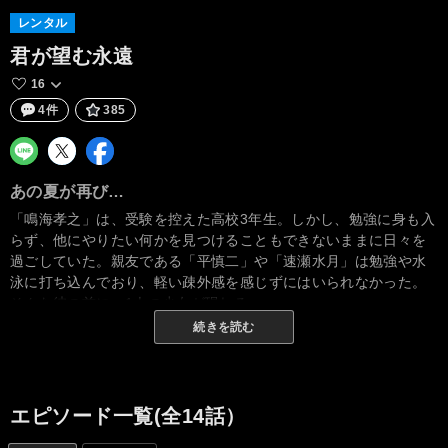
レンタル
君が望む永遠
16
4件
385
あの夏が再び…
「鳴海孝之」は、受験を控えた高校3年生。しかし、勉強に身も入
らず、他にやりたい何かを見つけることもできないままに日々を
過ごしていた。親友である「平慎二」や「速瀬水月」は勉強や水
泳に打ち込んでおり、軽い疎外感を感じずにはいられなかった。
そんな彼の前に、1人の少女が現れる。
続きを読む
エピソード一覧(全14話）