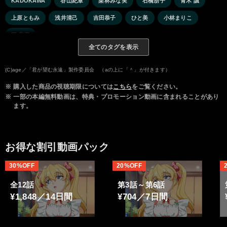
KADOKAWA
谷山紀章
栗林みな実
石橋朋子
青木 誠
上原ともみ
浅井清己
吉田恭子
ひと美
小林まりこ
岡 和男
全てのタグを表示
(C)age／「君が望む永遠」製作委員会 （aの上に「＾」が付きます）
※
購入した商品の視聴期限については
こちら
をご覧ください。
※
一部の本編無料動画は、特典・プロモーション動画に含まれることがあり
ます。
お得な割引動画パック
30%OFF
20%OFF
全12話
第3話～第6話
¥1,848／14日間
¥704／7日間