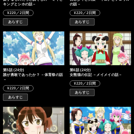
キングとシホの話－
の話－
¥220／2日間
¥220／2日間
あらすじ
あらすじ
第5話 (24分)
第6話 (24分)
誰が勇敢であったか？ －体育祭の話
女熊猫の伝記 －メイメイの話－
－
¥220／2日間
¥220／2日間
あらすじ
あらすじ