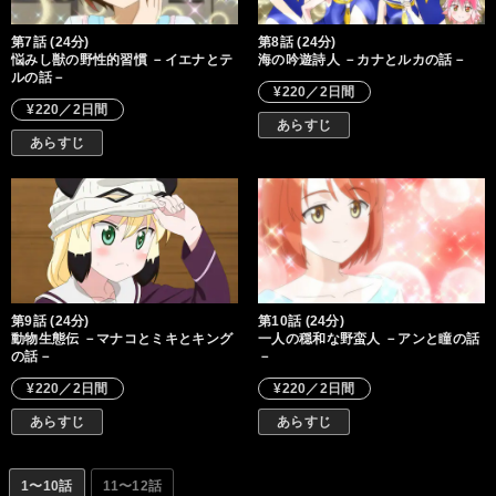
第7話 (24分)
第8話 (24分)
悩みし獣の野性的習慣 －イエナとテ
海の吟遊詩人 －カナとルカの話－
ルの話－
¥220／2日間
¥220／2日間
あらすじ
あらすじ
第9話 (24分)
第10話 (24分)
動物生態伝 －マナコとミキとキング
一人の穏和な野蛮人 －アンと瞳の話
の話－
－
¥220／2日間
¥220／2日間
あらすじ
あらすじ
1〜10話
11〜12話