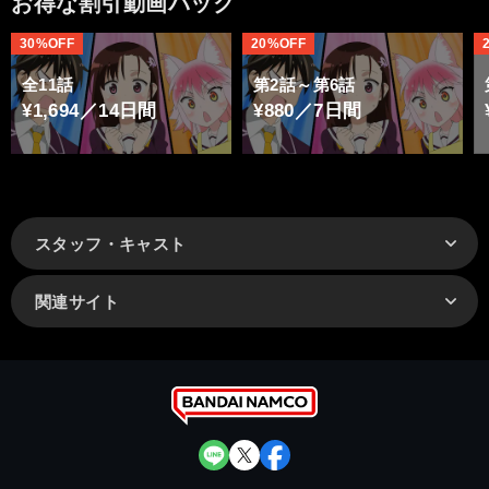
お得な割引動画パック
30%OFF
20%OFF
全11話
第2話～第6話
¥1,694／14日間
¥880／7日間
スタッフ・キャスト
関連サイト