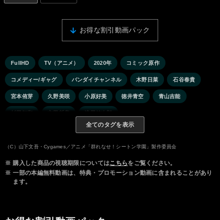
お得な割引動画パック
FullHD
TV（アニメ）
2020年
コミック原作
コメディー/ギャグ
バンダイチャンネル
木野日菜
石谷春貴
宮本侑芽
久野美咲
小原好美
徳井青空
青山吉能
杉田智和
玄田哲章
津田健次郎
全てのタグを表示
（C）山下文吾・Cygames／アニメ「群れなせ！シートン学園」製作委員会
※
購入した商品の視聴期限については
こちら
をご覧ください。
※
一部の本編無料動画は、特典・プロモーション動画に含まれることがあり
ます。