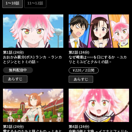
1〜10話
11〜12話
第1話 (24分)
第2話 (24分)
おおかみ親分(ボス) ランカ －ランカ
なぜ雌達は○○○を口にするか －ユカ
とジンとヒトミの話－
リとミユビとクルミの話－
無料配信中
¥220／2日間
あらすじ
あらすじ
第3話 (24分)
第4話 (24分)
愛するものたちと脱ぐもの －ミキと
自称少年と大狼 －イエナとフェリル