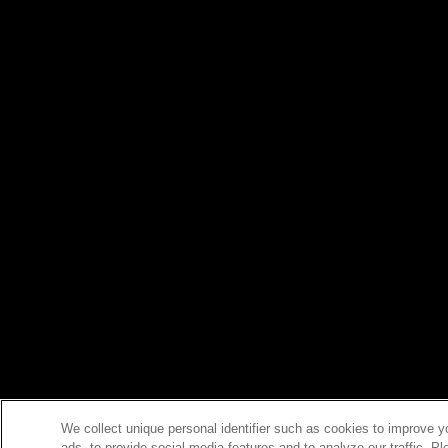
We collect unique personal identifier such as cookies to improve y
ads, to provide social media features and to analyze our traffic. P