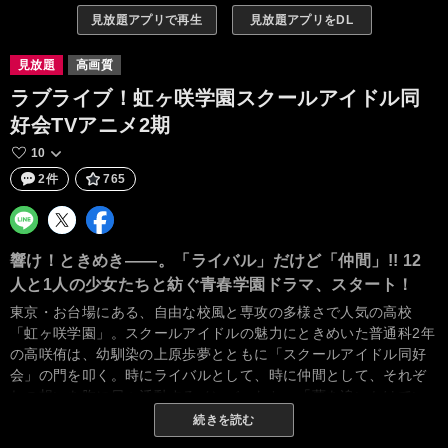
見放題アプリで再生
見放題アプリをDL
見放題
高画質
ラブライブ！虹ヶ咲学園スクールアイドル同
好会TVアニメ2期
10
2件
765
響け！ときめき――。「ライバル」だけど「仲間」!! 12
人と1人の少女たちと紡ぐ青春学園ドラマ、スタート！
東京・お台場にある、自由な校風と専攻の多様さで人気の高校
「虹ヶ咲学園」。スクールアイドルの魅力にときめいた普通科2年
の高咲侑は、幼馴染の上原歩夢とともに「スクールアイドル同好
会」の門を叩く。時にライバルとして、時に仲間として、それぞ
れの想いを胸に日々活動するメンバーたち。「夢を追いかけてい
る人を応援できたら……。」 12人と1人の少女たちが紡ぐ、初め
続きを読む
ての「みんなで叶える物語（スクールアイドルプロジェク