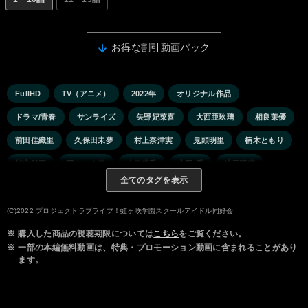
お得な割引動画パック
FullHD
TV（アニメ）
2022年
オリジナル作品
ドラマ/青春
サンライズ
矢野妃菜喜
大西亜玖璃
相良茉優
前田佳織里
久保田未夢
村上奈津実
鬼頭明里
楠木ともり
指出毬亜
田中ちえ美
小泉萌香
内田 秀
法元明菜
全てのタグを表示
(C)2022 プロジェクトラブライブ！虹ヶ咲学園スクールアイドル同好会
※
購入した商品の視聴期限については
こちら
をご覧ください。
※
一部の本編無料動画は、特典・プロモーション動画に含まれることがあり
ます。