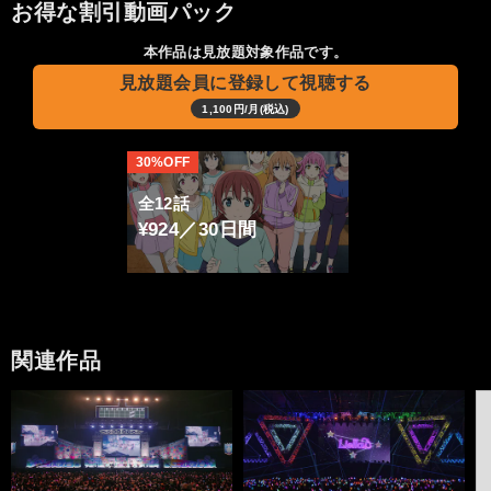
お得な割引動画パック
本作品は見放題対象作品です。
見放題会員に登録して視聴する
1,100円/月(税込)
30%OFF
全12話
¥924／30日間
関連作品