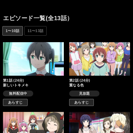
ト）」。響け！ ときめき――。いままた夢を、追いかけていこ
う！
エピソード一覧(全13話）
1〜10話
11〜13話
第1話 (24分)
第2話 (24分)
新しいトキメキ
重なる色
無料配信中
見放題
あらすじ
あらすじ