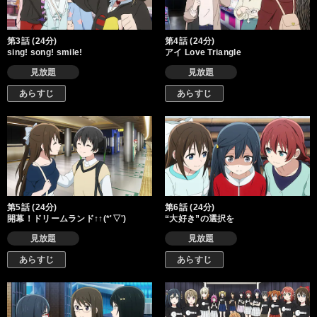
第3話 (24分)
第4話 (24分)
sing! song! smile!
アイ Love Triangle
見放題
見放題
あらすじ
あらすじ
第5話 (24分)
第6話 (24分)
開幕！ドリームランド↑↑(*'▽')
“大好き”の選択を
見放題
見放題
あらすじ
あらすじ