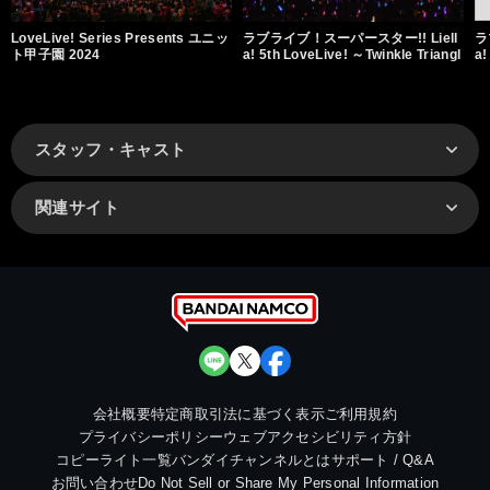
LoveLive! Series Presents ユニッ
ラブライブ！スーパースター!! Liell
ラ
ト甲子園 2024
a! 5th LoveLive! ～Twinkle Triangl
a!
e～
w
スタッフ・キャスト
関連サイト
会社概要
特定商取引法に基づく表示
ご利用規約
プライバシーポリシー
ウェブアクセシビリティ方針
コピーライト一覧
バンダイチャンネルとは
サポート / Q&A
お問い合わせ
Do Not Sell or Share My Personal Information