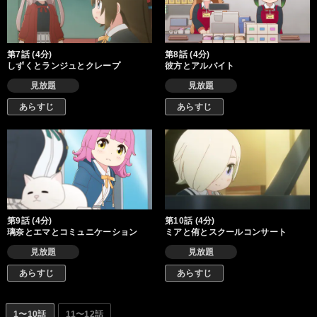
第7話 (4分)
第8話 (4分)
しずくとランジュとクレープ
彼方とアルバイト
見放題
見放題
あらすじ
あらすじ
第9話 (4分)
第10話 (4分)
璃奈とエマとコミュニケーション
ミアと侑とスクールコンサート
見放題
見放題
あらすじ
あらすじ
1〜10話
11〜12話