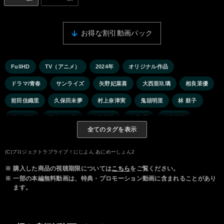
お得な割引動画パック
FullHD
TV（アニメ）
2024年
オリジナル作品
ドラマ/青春
サンライズ
矢野妃菜喜
大西亜玖璃
相良茉優
前田佳織里
久保田未夢
村上奈津実
鬼頭明里
林 鼓子
指出毬亜
田中ちえ美
小泉萌香
内田 秀
法元明菜
全てのタグを表示
(C)プロジェクトラブライブ！にじよん あにめーしょん2
※
購入した商品の視聴期限については
こちら
をご覧ください。
※
一部の本編無料動画は、特典・プロモーション動画に含まれることがあり
ます。