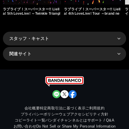
ラブライブ！スーパースター!! Liell
ラブライブ！スーパースター!! Liell
ラ
a! 5th LoveLive! ～Twinkle Triangl
a! 4th LoveLive! Tour ～brand ne
イ
e～
w Sparkle～
⇆ 
スタッフ・キャスト
関連サイト
会社概要
特定商取引法に基づく表示
ご利用規約
プライバシーポリシー
ウェブアクセシビリティ方針
コピーライト一覧
バンダイチャンネルとは
サポート / Q&A
お問い合わせ
Do Not Sell or Share My Personal Information