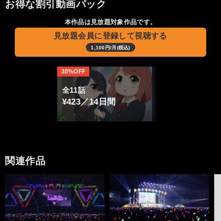
お得な割引動画パック
本作品は見放題対象作品です。
見放題会員に登録して視聴する
1,100円/月(税込)
30%OFF
全11話
¥423／14日間
関連作品