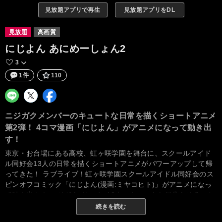
見放題アプリで再生
見放題アプリをDL
見放題
高画質
にじよん あにめーしょん2
3
1件
110
ニジガクメンバーのキュートな日常を描くショートアニメ
第2弾！ 4コマ漫画「にじよん」がアニメになって動き出
す！
東京・お台場にある高校、虹ヶ咲学園を舞台に、スクールアイド
ル同好会13人の日常を描くショートアニメがパワーアップして帰
ってきた！ ラブライブ！虹ヶ咲学園スクールアイドル同好会のス
ピンオフコミック「にじよん(漫画:ミヤコヒト)」がアニメになっ
て動き出す！ ニジガクメンバー13人のキュートな日常をゆるっと
あなたにお届けします！
続きを読む