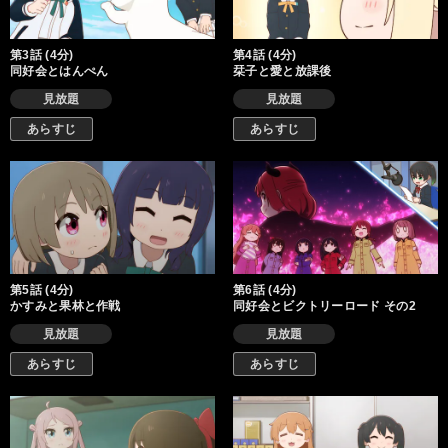
第3話 (4分)
第4話 (4分)
同好会とはんぺん
栞子と愛と放課後
見放題
見放題
あらすじ
あらすじ
第5話 (4分)
第6話 (4分)
かすみと果林と作戦
同好会とビクトリーロード その2
見放題
見放題
あらすじ
あらすじ