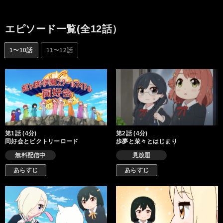
エピソード一覧(全12話）
1〜10話
11〜12話
第1話 (4分)
第2話 (4分)
同好会とビクトリーロード
歩夢と菜々とはじまり
無料配信中
見放題
あらすじ
あらすじ