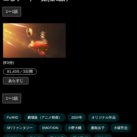
は!? 全ての謎の答えを求めて、いまヤマトが発進する!!
1〜1話
(93分)
¥1,430／3日間
あらすじ
1〜1話
FullHD
劇場版（アニメ映画）
2024年
オリジナル作品
SF/ファンタジー
EMOTION
小野大輔
桑島法子
大塚芳忠