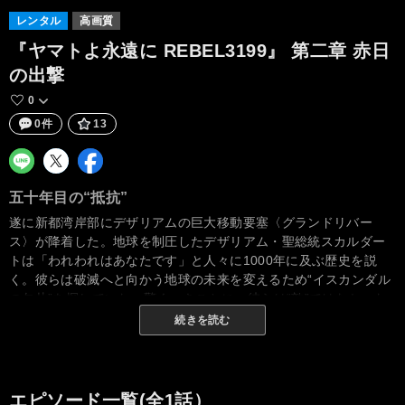
レンタル
高画質
『ヤマトよ永遠に REBEL3199』 第二章 赤日
の出撃
0
0件
13
五十年目の“抵抗”
遂に新都湾岸部にデザリアムの巨大移動要塞〈グランドリバー
ス〉が降着した。地球を制圧したデザリアム・聖総統スカルダー
トは「われわれはあなたです」と人々に1000年に及ぶ歴史を説
く。彼らは破滅へと向かう地球の未来を変えるため“イスカンダル
の欠片”を探していた。驚くべきことに、彼らは“敵”ではなかった
のである!! 一方、旧ヤマト艦隊クルーは、新生・宇宙戦艦ヤマト
続きを読む
が待つイカロス天文台へと到達していた。しかし森雪を失った古
代進は、失意のあまり指揮できる状態にはない。デザリアムのア
ルフォン少佐の手で、愛する雪が介抱されていたとは知る由もな
く……。果たしてデザリアムとは何者なのか!? その本当の目的と
エピソード一覧(全1話）