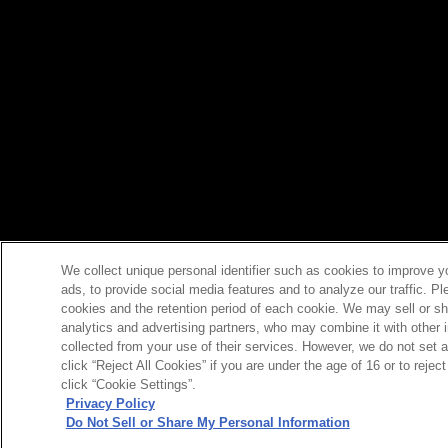
We collect unique personal identifier such as cookies to improve y
ads, to provide social media features and to analyze our traffic. P
cookies and the retention period of each cookie. We may sell or sh
analytics and advertising partners, who may combine it with other 
collected from your use of their services. However, we do not set 
click “Reject All Cookies” if you are under the age of 16 or to reje
click “Cookie Settings”.
Privacy Policy
Do Not Sell or Share My Personal Information