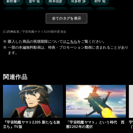
鈴村健一
畠中 祐
岡本信彦
羽多野 渉
村中 知
伊東健人
森永千才
木島隆一
赤羽根健治
千葉優輝
全てのタグを表示
國分和人
高垣彩陽
玄田哲章
小島敏彦
鳥海浩輔
松本 忍
古屋亜南
(C)西﨑義展／宇宙戦艦ヤマト3199製作委員会
※
購入した商品の視聴期限については
こちら
をご覧ください。
※
一部の本編無料動画は、特典・プロモーション動画に含まれることがあり
ます。
関連作品
『宇宙戦艦ヤマト2205 新たなる旅
「宇宙戦艦ヤマト」という時代 西
宇
立ち』TV版
暦2202年の選択
（