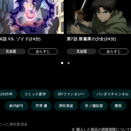
6話 VS. ゾイド(24分)
第7話 禁書庫の少女(24分)
見放題
あらすじ
見放題
あらすじ
2025年
コミック原作
SF/ファンタジー
バンダイチャンネル
鈴代紗弓
芹澤 優
津田美波
市ノ瀬加那
愛美
強だった製作委員会
※
購入した商品の視聴期限について