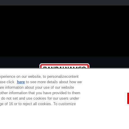
xperience on our website, to personalizecontent
ease click
here
to see more details about how we
re information about your use of our website
 other information that you have provided to them
e do not set and use cookies for our users under
定商取引法に基づく表示
ご利用規約
プライバシーポリシー
ウェブアクセシ
ge of 16 or to reject all cookies. To customize
コピーライト一覧
バンダイチャンネルとは
サポート / Q&A
お問い合わせ
Do Not Sell or Share My Personal Information