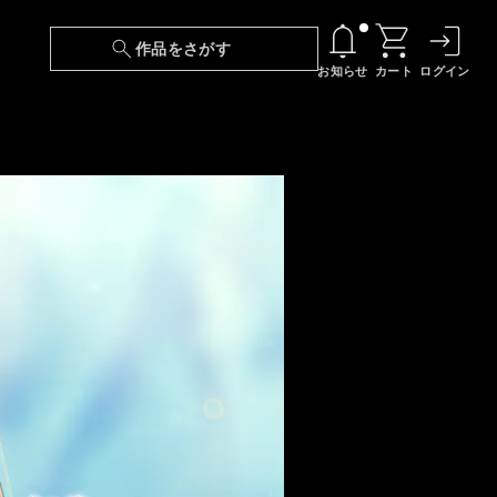
作品をさがす
お知らせ
カート
ログイン
【6/13(土)～期間限定】『ニンジャラ』無料配
信！
『最強の王様、二度目の人生は何をする？』第
24話 配信日変更のお知らせ
【障害】映像再生における不具合に関しまして
【日本語字幕】【セリフ検索】新規追加のお知
らせ
【障害】Android TVにおける不具合に関しまし
て