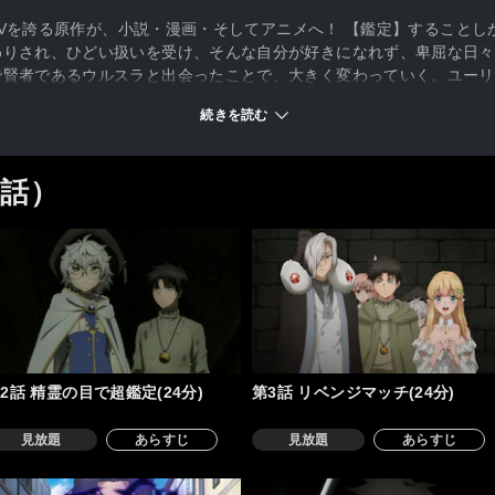
万PVを誇る原作が、小説・漫画・そしてアニメへ！ 【鑑定】すること
わりされ、ひどい扱いを受け、そんな自分が好きになれず、卑屈な日々
で賢者であるウルスラと出会ったことで、大きく変わっていく。ユーリ
受け、どんどん力をつけていくアインは、「世界樹の他の姉妹達に会い
続きを読む
の優しさと、新たに加わった勇気を胸に様々な出来事を乗り越えていく
2話）
2話 精霊の目で超鑑定(24分)
第3話 リベンジマッチ(24分)
見放題
あらすじ
見放題
あらすじ