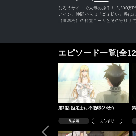
なろうサイトで人気の原作！ 3,300
アイン。仲間からは『ゴミ拾い』呼ば
【世界樹】の精霊ユーリとその守り手
使いこなすためにウルスラから特訓を
めに、旅を始めることになる。持ち前
エピソード一覧(全1
第1話 鑑定士は不遇職(24分)
第
見放題
あらすじ