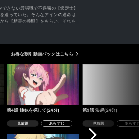
しかできない最弱職で不遇職の【鑑定士】
を送っていた。そんなアインの運命は
から【精霊の義眼】をもらい、それを
たい」というユーリの願いを叶えるた
のだった。
お得な割引動画パックはこちら
第4話 姉妹を探して(24分)
第9話 決起(24分)
見放題
あらすじ
見放題
あらす