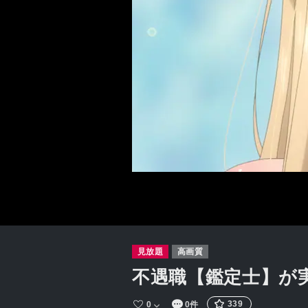
見放題
高画質
不遇職【鑑定士】が
339
0
0件