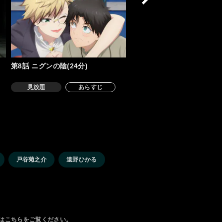
第8話 ニグンの陰(24分)
見放題
あらすじ
戸谷菊之介
遠野ひかる
は
こちら
をご覧ください。