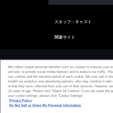
スタッフ・キャスト
関連サイト
We collect unique personal identifier such as cookies to improve your e
and ads, to provide social media features and to analyze our traffic. Pl
use cookies and the retention period of each cookie. We may sell or sha
to/with our analytics and advertising partners, who may combine it with
or that they have collected from your use of their services. However, w
会社概要
特
16 years of age. Please click “Reject All Cookies” if you are under the a
your cookie settings, please click “Cookie Settings”.
Privacy Policy
Do Not Sell or Share My Personal Information