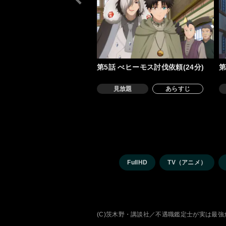
第5話 べヒーモス討伐依頼(24分)
第
見放題
あらすじ
FullHD
TV（アニメ）
(C)茨木野・講談社／不遇職鑑定士が実は最