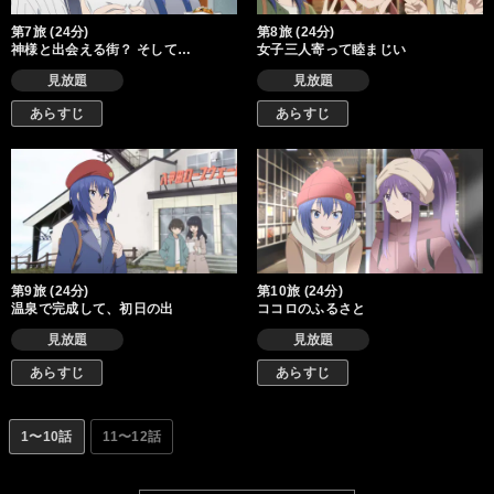
第7旅 (24分)
第8旅 (24分)
神様と出会える街？ そして…
女子三人寄って睦まじい
見放題
見放題
あらすじ
あらすじ
第9旅 (24分)
第10旅 (24分)
温泉で完成して、初日の出
ココロのふるさと
見放題
見放題
あらすじ
あらすじ
1〜10話
11〜12話