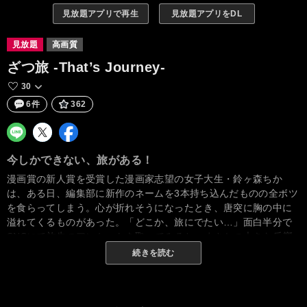
見放題アプリで再生
見放題アプリをDL
見放題
高画質
ざつ旅 -That’s Journey-
30
6件
362
今しかできない、旅がある！
漫画賞の新人賞を受賞した漫画家志望の女子大生・鈴ヶ森ちか
は、ある日、編集部に新作のネームを3本持ち込んだものの全ボツ
を食らってしまう。心が折れそうになったとき、唐突に胸の中に
溢れてくるものがあった。「どこか、旅にでたい…」面白半分で
SNSにて旅先のアンケートを取ってみると、まさかの大きな反響
があり、引くに引けない状態に…！ でも、旅にでたい気持ちは本
続きを読む
物。覚悟を決めたちかは、アンケート頼りの行き当たりばったり
な旅を始めることに。時に一人で、時に友人たちと――。「ざ
つ」だからこそ思いがけない出会いが待っている、“ざつ旅”へ出