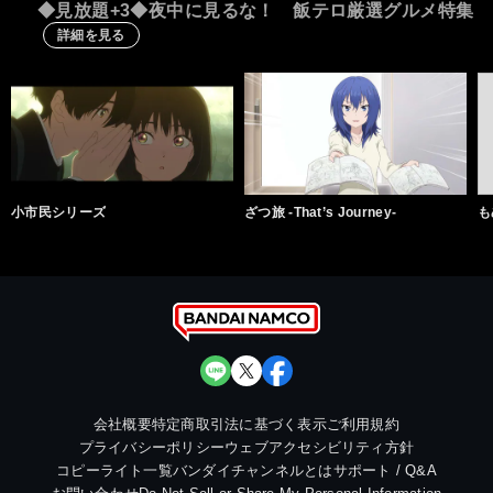
◆見放題+3◆夜中に見るな！ 飯テロ厳選グルメ特集
詳細を見る
小市民シリーズ
ざつ旅 -That’s Journey-
も
会社概要
特定商取引法に基づく表示
ご利用規約
プライバシーポリシー
ウェブアクセシビリティ方針
コピーライト一覧
バンダイチャンネルとは
サポート / Q&A