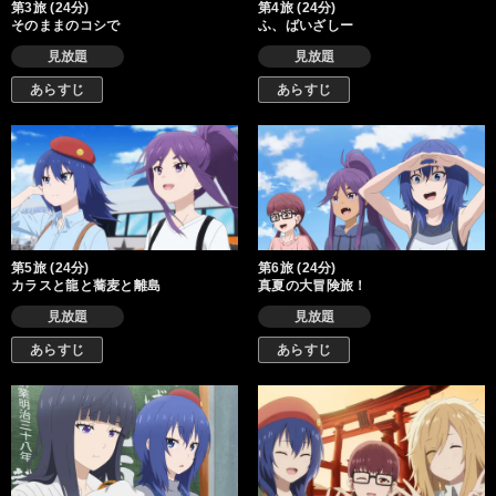
第3旅 (24分)
第4旅 (24分)
そのままのコシで
ふ、ばいざしー
見放題
見放題
あらすじ
あらすじ
第5旅 (24分)
第6旅 (24分)
カラスと龍と蕎麦と離島
真夏の大冒険旅！
見放題
見放題
あらすじ
あらすじ