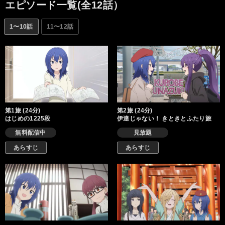
発！
エピソード一覧(全12話）
1〜10話
11〜12話
第1旅 (24分)
第2旅 (24分)
はじめの1225段
伊達じゃない！ きときとふたり旅
無料配信中
見放題
あらすじ
あらすじ