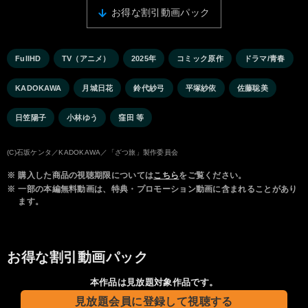
お得な割引動画パック
FullHD
TV（アニメ）
2025年
コミック原作
ドラマ/青春
KADOKAWA
月城日花
鈴代紗弓
平塚紗依
佐藤聡美
日笠陽子
小林ゆう
窪田 等
(C)石坂ケンタ／KADOKAWA／「ざつ旅」製作委員会
※
購入した商品の視聴期限については
こちら
をご覧ください。
※
一部の本編無料動画は、特典・プロモーション動画に含まれることがあり
ます。
お得な割引動画パック
本作品は見放題対象作品です。
見放題会員に登録して視聴する