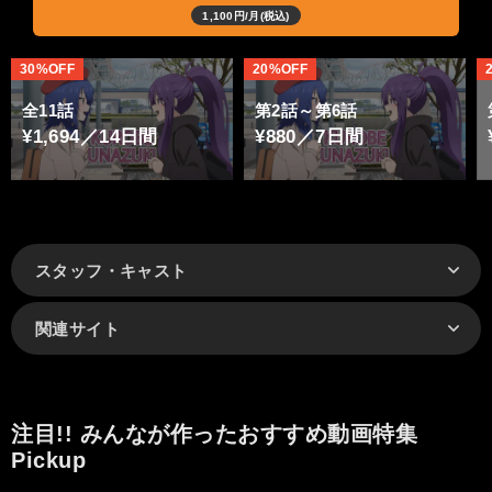
1,100円/月(税込)
30%OFF
20%OFF
全11話
第2話～第6話
¥1,694／14日間
¥880／7日間
スタッフ・キャスト
関連サイト
注目!! みんなが作ったおすすめ動画特集
Pickup