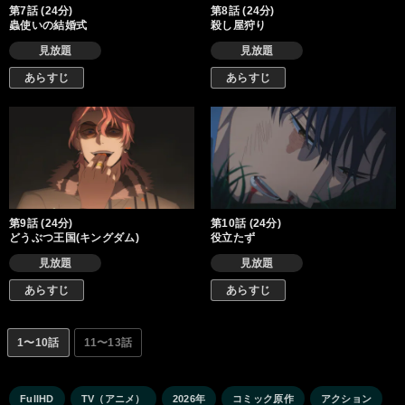
第7話 (24分)
第8話 (24分)
蟲使いの結婚式
殺し屋狩り
見放題
見放題
あらすじ
あらすじ
第9話 (24分)
第10話 (24分)
どうぶつ王国(キングダム)
役立たず
見放題
見放題
あらすじ
あらすじ
1〜10話
11〜13話
FullHD
TV（アニメ）
2026年
コミック原作
アクション