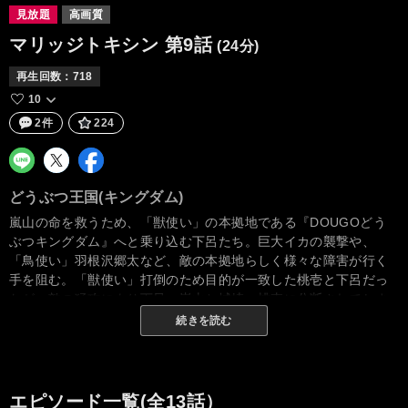
見放題
高画質
マリッジトキシン
第9話
(24分)
再生回数：
718
10
2件
224
どうぶつ王国(キングダム)
嵐山の命を救うため、「獣使い」の本拠地である『DOUGOどう
ぶつキングダム』へと乗り込む下呂たち。巨大イカの襲撃や、
「鳥使い」羽根沢郷太など、敵の本拠地らしく様々な障害が行く
手を阻む。「獣使い」打倒のため目的が一致した桃壱と下呂だっ
たが、敵の猛攻により下呂・嵐山と城崎・桃壱に分断されてしま
う。やがて羽根沢を利用して「獣使い」本家の十四男でコウモリ
続きを読む
の「獣血」道後十四郎から下呂へのメッセージが届く。新時代の
幕開けを目論む彼の計画とは――。
エピソード一覧(全13話）