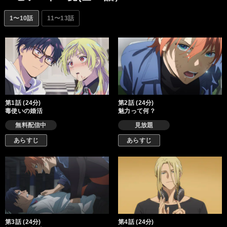
1〜10話
11〜13話
第1話 (24分)
第2話 (24分)
毒使いの婚活
魅力って何？
無料配信中
見放題
あらすじ
あらすじ
第3話 (24分)
第4話 (24分)