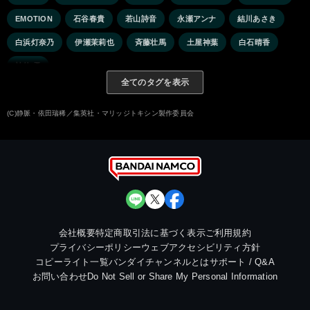
EMOTION
石谷春貴
若山詩音
永瀬アンナ
結川あさき
白浜灯奈乃
伊瀬茉莉也
斉藤壮馬
土屋神葉
白石晴香
祐仙 勇
全てのタグを表示
(C)静脈・依田瑞稀／集英社・マリッジトキシン製作委員会
会社概要
特定商取引法に基づく表示
ご利用規約
プライバシーポリシー
ウェブアクセシビリティ方針
コピーライト一覧
バンダイチャンネルとは
サポート / Q&A
お問い合わせ
Do Not Sell or Share My Personal Information