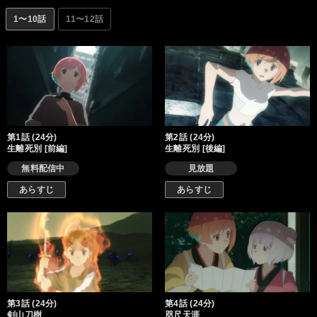
1〜10話
11〜12話
第1話 (24分)
第2話 (24分)
生離死別 [前編]
生離死別 [後編]
無料配信中
見放題
あらすじ
あらすじ
第3話 (24分)
第4話 (24分)
剣山刀樹
咫尺天涯