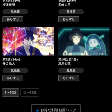
第7話 (24分)
第8話 (24分)
抑強扶弱
多岐亡羊
見放題
見放題
あらすじ
あらすじ
第9話 (24分)
第10話 (24分)
修己治人
意馬心猿
見放題
見放題
あらすじ
あらすじ
1〜10話
11〜12話
お得な割引動画パック