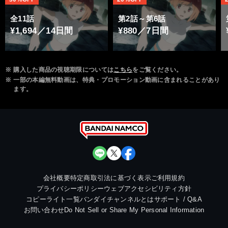
全11話
第2話～第6話
¥1,694／14日間
¥880／7日間
※
購入した商品の視聴期限については
こちら
をご覧ください。
※
一部の本編無料動画は、特典・プロモーション動画に含まれることがあり
ます。
会社概要
特定商取引法に基づく表示
ご利用規約
プライバシーポリシー
ウェブアクセシビリティ方針
コピーライト一覧
バンダイチャンネルとは
サポート / Q&A
お問い合わせ
Do Not Sell or Share My Personal Information