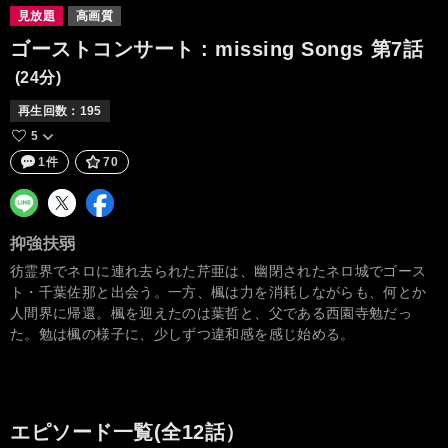
見放題
高画質
ゴーストコンサート : missing Songs
第7話
(24分)
再生回数：
195
5
1件
70
抑強扶弱
彷霊界でネロに連れ去られた芹亜は、幽閉されたネロ城でゴース
ト・千葉佐那と出会う。一方、楓は力を消耗しながらも、何とか
人間界に帰還。楓を迎えたのは葉哲と、父である西園寺勉だっ
た。勉は楓の様子に、少しずつ違和感を感じ始める。
エピソード一覧(全12話）