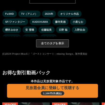
FullHD
TV（アニメ）
2026年
オリジナル作品
SF/ファンタジー
KADOKAWA
藤寺美徳
小鹿なお
櫻井みゆき
安 雪璃
佐藤聡美
日野 聡
入野自由
陶山恵実里
日高里菜
寿 美菜子
全てのタグを表示
(C)2026 Project MiucS / 「ゴーストコンサート : missing Songs」製作委員会
お得な割引動画パック
本作品は見放題対象作品です。
見放題会員に登録して視聴する
1,100円/月(税込)
30%OFF
20%OFF