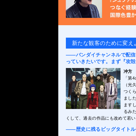
新たな観客のために変えよ
――バンダイチャンネルで配信
っていきたいです。まず『攻殻機動
冲方
「第4
（光
つく
まし
ます
るみ
くして、過去の作品にも改めて若い
――歴史に残るビッグタイトル