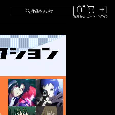
作品をさがす
お知らせ
カート
ログイン
【6/13(土)～期間限定】『ニンジャラ』無料配
信！
『最強の王様、二度目の人生は何をする？』第
24話 配信日変更のお知らせ
【障害】映像再生における不具合に関しまして
【日本語字幕】【セリフ検索】新規追加のお知
らせ
【障害】Android TVにおける不具合に関しまし
て