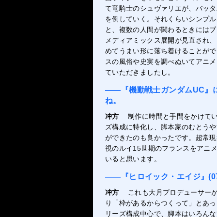
て竜騎士のシュヴァリエが、バッタ
を倒していく。それくらいシンプル
と、複数の人間が関わるときにはブ
メディアミックス展開が見直され、
めてうまい形に落ち着けることがで
スの風俗や史実を調べぬいてアニメ
ていただきましたし。
――『機動戦士ガンダムUC』
ね。
冲方
制作に時間と手間をかけて
ズ構成に特化し、脚本家のむとうや
ができたのも良かったです。超常現
視のルイ15世期のフランスをアニ
いると思います。
――『ヒロイック・エイジ』(0
冲方
これも大月プロデューサー
り「枠があるからつくって」とあっ
リーズ構成中心で、脚本はいろんな