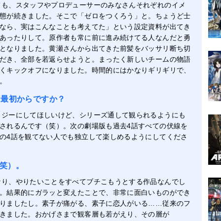
ても、スタッフやプロデューサーのみなさんそれぞれのイメ
態が続きました。そこで「ゼロをつくろう」と。ちょうど士
なら、実はこんなことも考えてた」という設定資料が出てき
あったりして。原作者も常に前に進み続けてる人なんだと勇
となりました。黄瀬さんから出てきた前髪をバッサリ断ち切
だき、全部を若返らせようと。まったく新しいチームの物語
くキックオフになりました。時間的にはかなりギリギリで、
。
は最初からですか？
ロジーにしてほしいけど、シリーズ通して観られるようにも
されるんです（笑）。次の劇場版も過去4話すべての伏線を
の4話を観てない人でも独立して楽しめるようにしてくださ
笑）。
なり、やりたいことをすべてブチこもうとする作品なんでし
。結果的にガラッと変えたことで、非常に面白いものができ
りましたし。素子が痛がる、素子に恋人がいる……従来のフ
きました。おかげさまで観客層も若がえり、その層が