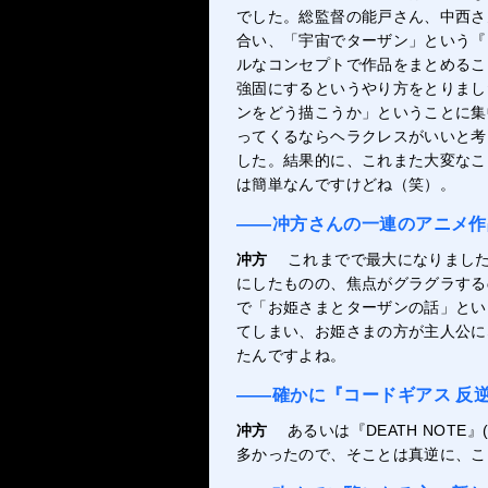
でした。総監督の能戸さん、中西さ
合い、「宇宙でターザン」という『
ルなコンセプトで作品をまとめるこ
強固にするというやり方をとりまし
ンをどう描こうか」ということに集
ってくるならヘラクレスがいいと考
した。結果的に、これまた大変なこ
は簡単なんですけどね（笑）。
――冲方さんの一連のアニメ作
冲方
これまでで最大になりまし
にしたものの、焦点がグラグラする
で「お姫さまとターザンの話」とい
てしまい、お姫さまの方が主人公に
たんですよね。
――確かに『コードギアス 反逆
冲方
あるいは『DEATH NOTE
多かったので、そことは真逆に、こ