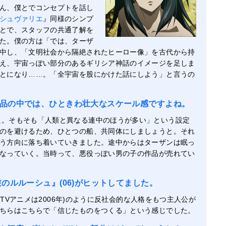
ん、僕とでコンセプトを話し
シュヴァリエ
』同様のシンプ
とで、スタッフの共通了解を
た。僕の方は「では、ターザ
中し、「文明社会から隔絶されたヒーロー像」を古代から持
え、宇宙っぽい部分のあるギリシア神話のイメージを足しま
とになり……。「全宇宙を股にかけた話にしよう」と言うの
品の中では、ひときわ壮大なスケール感ですよね。
た。そもそも「人類と異なる連中のほうが多い」という設定
のを避けるため、ひとつの船、共同体にしましょうと。それ
う方向に落ち着いていきました。途中からはターザンは眠っ
なっていく。当時って、悪役っぽい男の子の作品が売れてい
のルルーシュ』(06)がヒットしてました。
』(TVアニメは2006年)のように反社会的な人格をもつ主人公が
ちらはこちらで「信じたものをつくる」という感じでした。