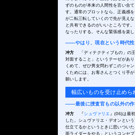
ずのものが本来の人間性を言い合て
す。通常のプロットなら、正義感を
が二転三転していくので先が見えな
と共有できるのがいいところです。
なったりする。そんな緊張感を楽し
――やはり、現在という時代性
冲方
「ディテクティブもの」の
対面すること」というテーゼがあり
くめて、ぜひ男女問わずこのジャン
くためには、お客さんとつくり手が
願いします。
幅広いものを受け止めら
――最後に捜査官もの以外の作
冲方
『
シュヴァリエ
』(06)は
した。シュヴァリエ・デオンという
仕立てるかというときに思いついた
面ライダーをやる」というコンセプ