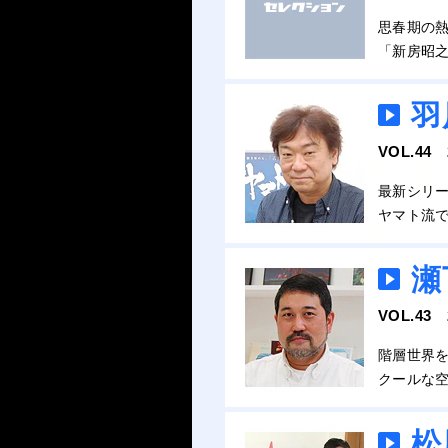
思春期の
「新房昭
羽
VOL.44
最新シリ
ヤマト流
瀬
VOL.43
階層世界
クールな空
松