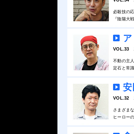
必殺技の
『陰陽大
ア
VOL.33
不動の主
定石と常
安
VOL.32
さまざま
ヒーロー