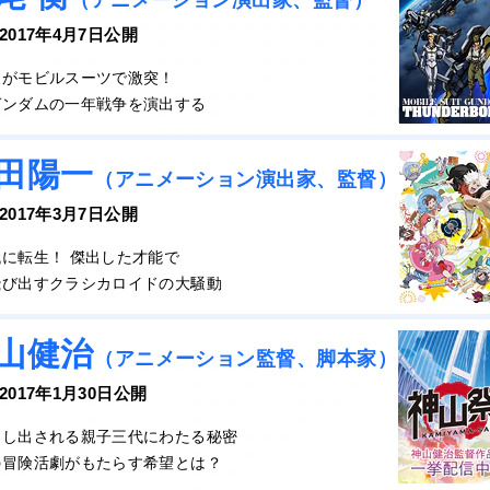
（アニメーション演出家、監督）
 2017年4月7日公開
人がモビルスーツで激突！
ガンダムの一年戦争を演出する
田陽一
（アニメーション演出家、監督）
 2017年3月7日公開
に転生！ 傑出した才能で
飛び出すクラシカロイドの大騒動
山健治
（アニメーション監督、脚本家）
 2017年1月30日公開
らし出される親子三代にわたる秘密
の冒険活劇がもたらす希望とは？