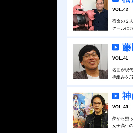
VOL.42
宿命の２
クールに
藤
VOL.41
名曲が現代
枠組みを
神
VOL.40
夢から照
女子高生