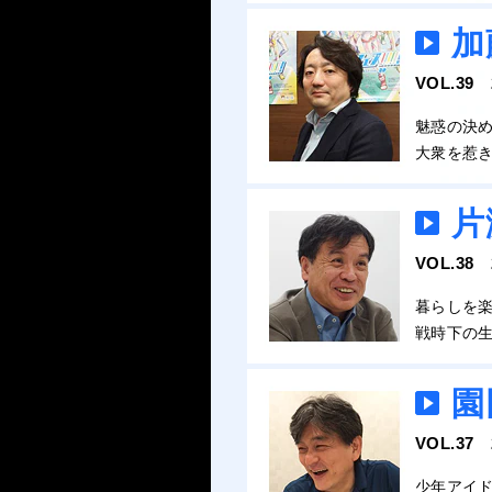
加
VOL.39
魅惑の決
大衆を惹
片
VOL.38
暮らしを
戦時下の
園
VOL.37
少年アイ