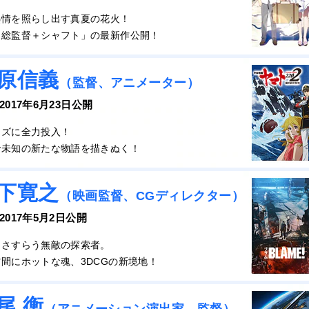
熱情を照らし出す真夏の花火！
之総監督＋シャフト」の最新作公開！
原信義
（監督、アニメーター）
 2017年6月23日公開
ーズに全力投入！
で未知の新たな物語を描きぬく！
下寛之
（映画監督、CGディレクター）
 2017年5月2日公開
をさすらう無敵の探索者。
間にホットな魂、3DCGの新境地！
尾 衡