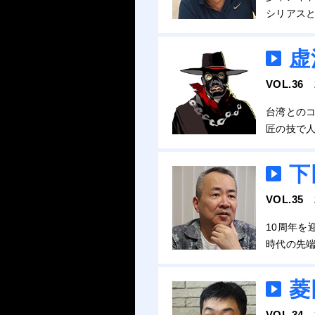
シリアス
虚
VOL.36
台湾との
匠の技で
下
VOL.35
10周年を
時代の先
菱
VOL.34