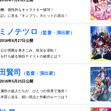
応酬、個性的なキャラクター描写！
戦記』に見る『キンプリ』大ヒットの原点！
ミノテツロ
（監督・演出家）
 2016年6月27日公開
人公が周囲を巻きこみ、状況を逆転！
識を打ち破る独自テイストの秘密とは？
田賢司
（監督・演出家）
 2016年5月25日公開
な属性の超人たちが、ひとつの世界で激突！
の本質に迫る、鋭い視点と作劇のルーツは？