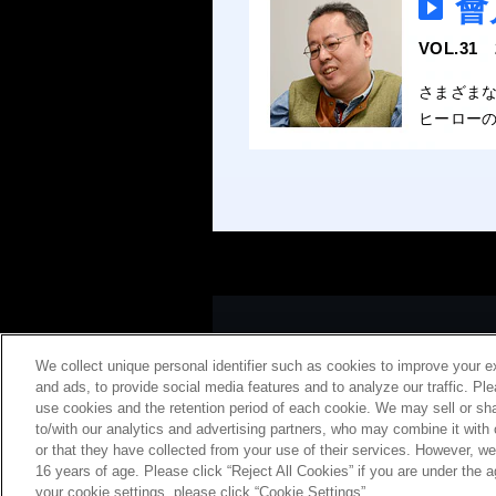
會
VOL.31
さまざま
ヒーロー
©2017「打ち上げ花火、下から見るか？横か
We collect unique personal identifier such as cookies to improve your e
and ads, to provide social media features and to analyze our traffic. Pl
use cookies and the retention period of each cookie. We may sell or sha
to/with our analytics and advertising partners, who may combine it with
or that they have collected from your use of their services. However, w
会社概要
特
16 years of age. Please click “Reject All Cookies” if you are under the a
your cookie settings, please click “Cookie Settings”.