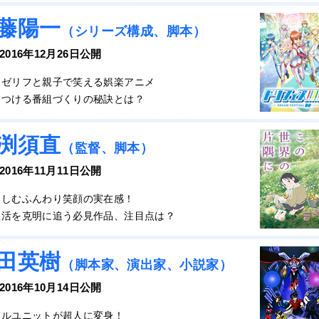
藤陽一
（シリーズ構成、脚本）
 2016年12月26日公開
めゼリフと親子で笑える娯楽アニメ
きつける番組づくりの秘訣とは？
渕須直
（監督、脚本）
 2016年11月11日公開
楽しむふんわり笑顔の実在感！
生活を克明に追う必見作品、注目点は？
田英樹
（脚本家、演出家、小説家）
 2016年10月14日公開
ドルユニットが超人に変身！