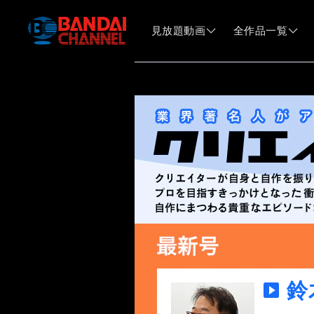
見放題動画
全作品一覧
クリエイターズ・セレクション
UPDATE：20
業界著名人がアニメ作品をオススメ！
鈴