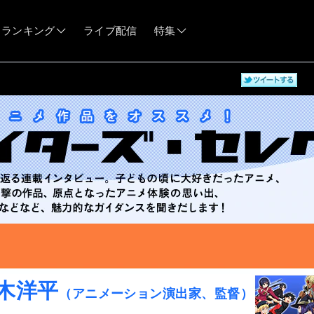
ランキング
ライブ配信
特集
06/12
17.12.25
06/03
05/21
05/14
04/28
木洋平
（アニメーション演出家、監督）