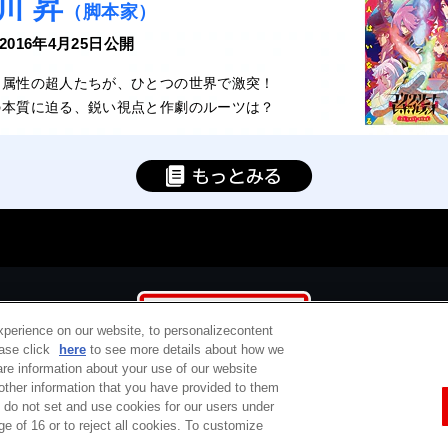
川 昇
（脚本家）
 2016年4月25日公開
な属性の超人たちが、ひとつの世界で激突！
の本質に迫る、鋭い視点と作劇のルーツは？
ら見るか？」製作委員会
xperience on our website, to personalizecontent
ease click
here
to see more details about how we
re information about your use of our website
 other information that you have provided to them
e do not set and use cookies for our users under
定商取引法に基づく表示
ご利用規約
プライバシーポリシー
ウェブアクセシ
ge of 16 or to reject all cookies. To customize
コピーライト一覧
バンダイチャンネルとは
サポート / Q&A
お問い合わせ