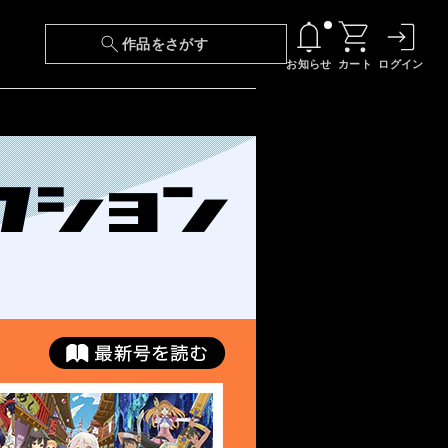
作品をさがす
お知らせ
カート
ログイン
【6/13(土)～期間限定】『ニンジャラ』無料配
信！
『最強の王様、二度目の人生は何をする？』第
24話 配信日変更のお知らせ
【障害】映像再生における不具合に関しまして
【日本語字幕】【セリフ検索】新規追加のお知
らせ
【障害】Android TVにおける不具合に関しまし
て