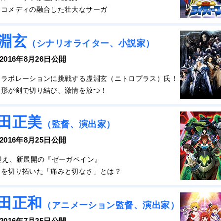
とコメディの融合した壮大なサーガ
淵玄
（シナリオライター、小説家）
 2016年8月26日公開
コラボレーションに挑戦する虚淵玄（ニトロプラス）氏！
人形が剣で切り結び、激情を放つ！
田正美
（監督、演出家）
 2016年8月25日公開
迎え、新展開の『ゼーガペイン』
端を切り拓いた「痛みと切なさ」とは？
田正和
（アニメーション監督、演出家）
 2016年7月25日公開