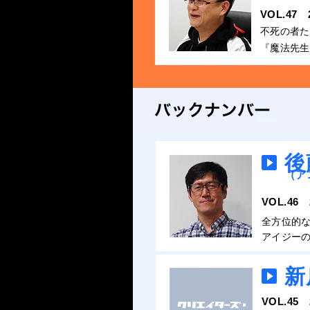
VOL.47
不死の者た
『魔法先生
後
（アニ
VOL.46
全方位的
アイジーの
新
VOL.45